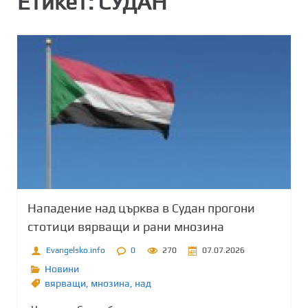
Етикет:
СУДАН
Нападение над църква в Судан прогони
стотици вярващи и рани мнозина
Evangelsko.info
0
270
07.07.2026
Новини
вярващи
,
мнозина
,
над