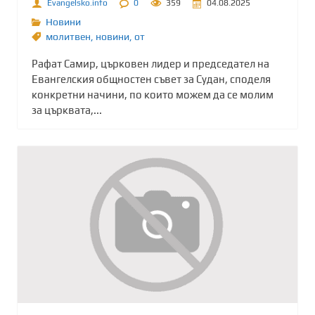
Evangelsko.info
0
359
04.08.2025
Новини
молитвен
,
новини
,
от
Рафат Самир, църковен лидер и председател на
Евангелския общностен съвет за Судан, споделя
конкретни начини, по които можем да се молим
за църквата,...