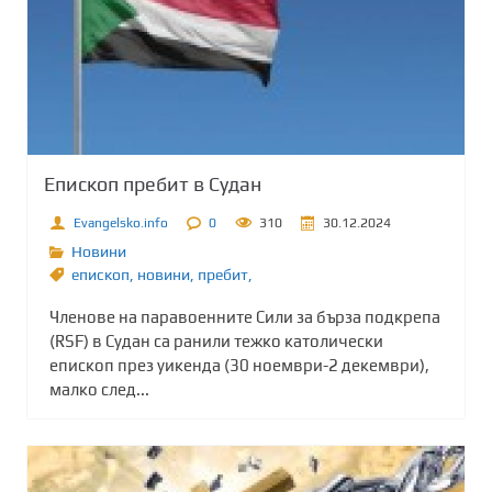
Епископ пребит в Судан
Evangelsko.info
0
310
30.12.2024
Новини
епископ
,
новини
,
пребит,
Членове на паравоенните Сили за бърза подкрепа
(RSF) в Судан са ранили тежко католически
епископ през уикенда (30 ноември-2 декември),
малко след...