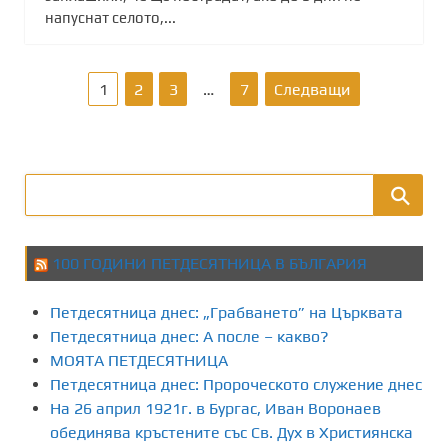
напуснат селото,...
Р
1
2
3
…
7
Следващи
а
з
д
е
100 ГОДИНИ ПЕТДЕСЯТНИЦА В БЪЛГАРИЯ
л
Петдесятница днес: „Грабването” на Църквата
я
Петдесятница днес: А после – какво?
МОЯТА ПЕТДЕСЯТНИЦА
н
Петдесятница днес: Пророческото служение днес
На 26 април 1921г. в Бургас, Иван Воронаев
е
обединява кръстените със Св. Дух в Християнска