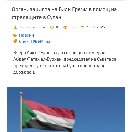
Организацията на Били Греъм в помощ на
страдащите в Судан
Evangelsko.info
0
389
16.05.2025
Новини
били
,
ГРЕЪМ
,
на
Вчера бях в Судан, за да се срещна с генерал
Абдел Фатах ал-Бурхан, председател на Съвета за
преходен суверенитет на Судан и действащ
държавен...