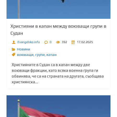
Християни в капан между воюващи групи в
Судан
Evangelsko.info
0
392
17.02.2025
Новини
воюващи
,
групи
,
капан
Християните в Судан са в капан между две
воюващи фракции, като всяка военна група ги
обвинява, че са на страната на другата, съобщава
християнска...