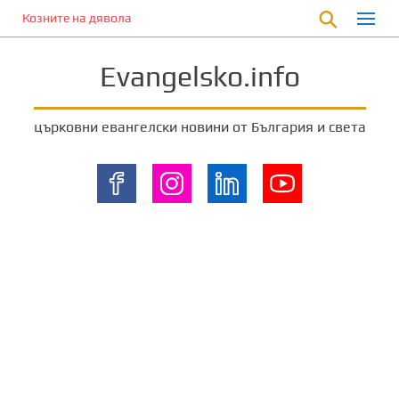
П
Козните на дявола
р
е
Evangelsko.info
м
и
н
църковни евангелски новини от България и света
е
т
е
к
ъ
м
о
с
н
о
в
н
о