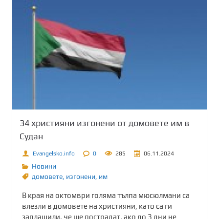
34 християни изгонени от домовете им в
Судан
Evangelsko.info
0
285
06.11.2024
Новини
домовете
,
изгонени
,
им
В края на октомври голяма тълпа мюсюлмани са
влезли в домовете на християни, като са ги
заплашили, че ще пострадат, ако до 3 дни не