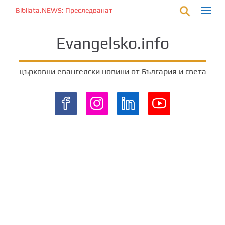
П
Bibliata.NEWS: Преследваната църква [4 декември 2025]
р
е
Evangelsko.info
м
и
н
църковни евангелски новини от България и света
е
т
е
к
ъ
м
о
с
н
о
в
н
о