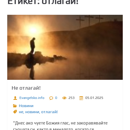
Етикет:
отлагай!
Не отлагай!
Evangelsko.info
0
253
05.01.2025
Новини
не
,
новини
,
отлагай!
"Днес ако чуете Божия глас, не закоравявайте
сърцата си, както в миналото, когато се