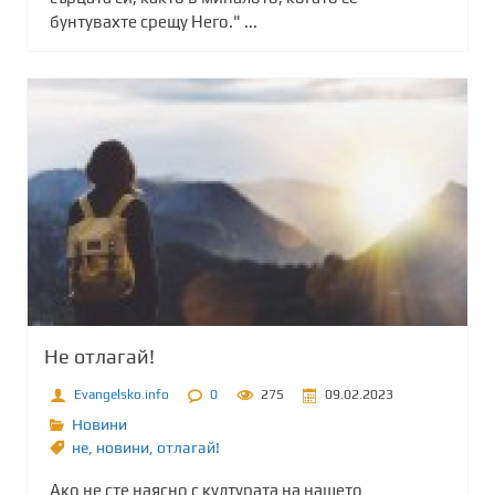
бунтувахте срещу Него." ...
Не отлагай!
Evangelsko.info
0
275
09.02.2023
Новини
не
,
новини
,
отлагай!
Ако не сте наясно с културата на нашето