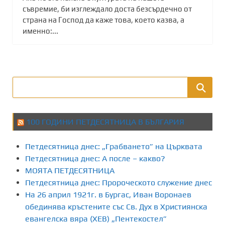
съвремие, би изглеждало доста безсърдечно от
страна на Господ да каже това, което казва, а
именно:...
100 ГОДИНИ ПЕТДЕСЯТНИЦА В БЪЛГАРИЯ
Петдесятница днес: „Грабването” на Църквата
Петдесятница днес: А после – какво?
МОЯТА ПЕТДЕСЯТНИЦА
Петдесятница днес: Пророческото служение днес
На 26 април 1921г. в Бургас, Иван Воронаев
обединява кръстените със Св. Дух в Християнска
евангелска вяра (ХЕВ) „Пентекостел”