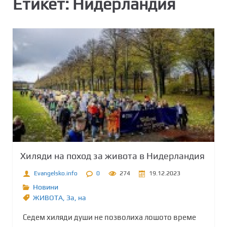
Етикет:
Нидерландия
Хиляди на поход за живота в Нидерландия
Evangelsko.info
0
274
19.12.2023
Новини
ЖИВОТА
,
Зa
,
на
Седем хиляди души не позволиха лошото време