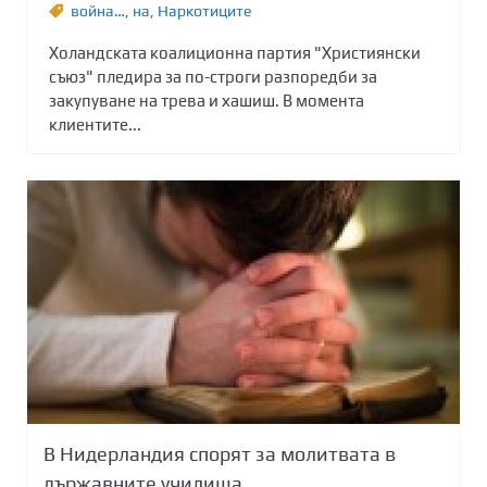
война…
,
на
,
Наркотиците
Холандската коалиционна партия "Християнски
съюз" пледира за по-строги разпоредби за
закупуване на трева и хашиш. В момента
клиентите...
В Нидерландия спорят за молитвата в
държавните училища