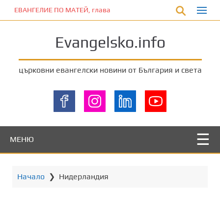
П
ЕВАНГЕЛИЕ ПО МАТЕЙ, глава 11:12
р
е
Evangelsko.info
м
и
н
църковни евангелски новини от България и света
е
т
е
к
ъ
м
МЕНЮ
о
с
н
Начало
❯
Нидерландия
о
в
н
о