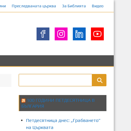
ини
Преследваната църква
За Библията
Видео
100 ГОДИНИ ПЕТДЕСЯТНИЦА В
БЪЛГАРИЯ
Петдесятница днес: „Грабването”
на Църквата