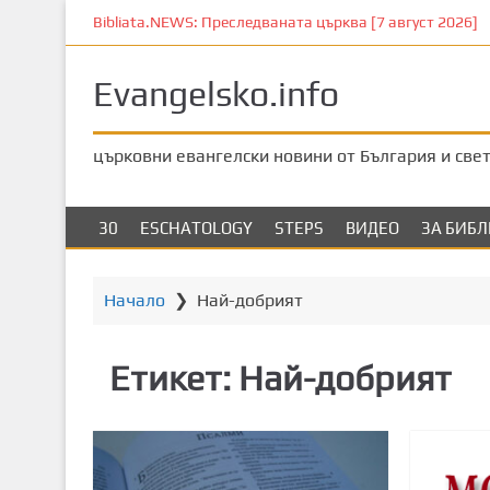
П
Bibliata.NEWS: Преследваната църква [7 август 2026]
р
е
Evangelsko.info
м
и
н
църковни евангелски новини от България и све
е
т
е
30
ESCHATOLOGY
STEPS
ВИДЕО
ЗА БИБ
к
ъ
м
Начало
❯
Най-добрият
о
с
Етикет:
Най-добрият
н
о
в
н
о