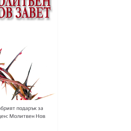
брият подарък за
ен: Молитвен Нов