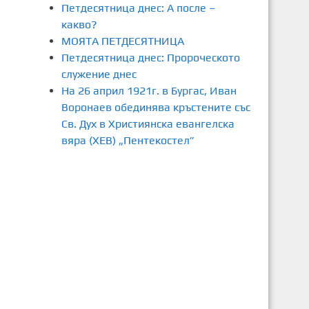
Петдесятница днес: А после –
какво?
МОЯТА ПЕТДЕСЯТНИЦА
Петдесятница днес: Пророческото
служение днес
На 26 април 1921г. в Бургас, Иван
Воронаев обединява кръстените със
Св. Дух в Християнска евангелска
вяра (ХЕВ) „Пентекостел”