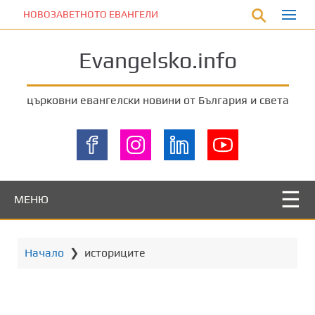
П
НОВОЗАВЕТНОТО ЕВАНГЕЛИЕ
р
е
Evangelsko.info
м
и
н
църковни евангелски новини от България и света
е
т
е
к
ъ
м
МЕНЮ
о
с
н
Начало
❯
историците
о
в
н
о