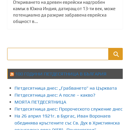
Откриването на древен еврейски надгробен
камък в Южна Индия, датиращ от 13-ти век, може
потенциално да разкрие забравена еврейска
общност в...
100 ГОДИНИ ПЕТДЕСЯТНИЦА В БЪЛГАРИЯ
Петдесятница днес: „Грабването” на Църквата
Петдесятница днес: А после – какво?
МОЯТА ПЕТДЕСЯТНИЦА
Петдесятница днес: Пророческото служение днес
На 26 април 1921г. в Бургас, Иван Воронаев
обединява кръстените със Св. Дух в Християнска
евангелска вяра (ХЕВ) „Пентекостел”