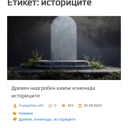
Етикет:
историците
Древен надгробен камък изненада
историците
Evangelsko.info
0
323
05.09.2024
Новини
Древен
,
изненада
,
историците