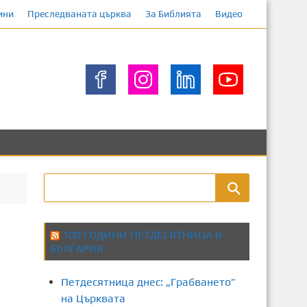
ини
Преследваната църква
За Библията
Видео
100 ГОДИНИ ПЕТДЕСЯТНИЦА В
БЪЛГАРИЯ
Петдесятница днес: „Грабването”
на Църквата