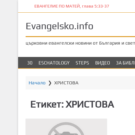
П
ЕВАНГЕЛИЕ ПО МАТЕЙ, глава 5:33-37
р
е
Evangelsko.info
м
и
н
църковни евангелски новини от България и све
е
т
е
30
ESCHATOLOGY
STEPS
ВИДЕО
ЗА БИБ
к
ъ
м
Начало
❯
ХРИСТОВА
о
с
Етикет:
ХРИСТОВА
н
о
в
н
о