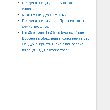
Петдесятница днес: А после –
какво?
МОЯТА ПЕТДЕСЯТНИЦА
Петдесятница днес: Пророческото
служение днес
На 26 април 1921г. в Бургас, Иван
Воронаев обединява кръстените със
Св. Дух в Християнска евангелска
вяра (ХЕВ) „Пентекостел”