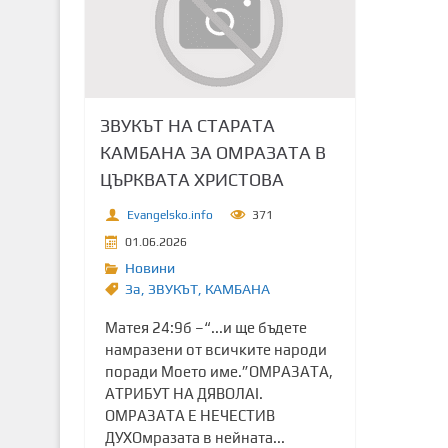
т
о
с
ъ
д
ЗВУКЪТ НА СТАРАТА
ъ
КАМБАНА ЗА ОМРАЗАТА В
р
ЦЪРКВАТА ХРИСТОВА
ж
а
Evangelsko.info
371
н
01.06.2026
и
Новини
е
Зa
,
ЗВУКЪТ
,
КАМБАНА
Матея 24:9б –“...и ще бъдете
намразени от всичките народи
поради Моето име.”ОМРАЗАТА,
АТРИБУТ НА ДЯВОЛАI.
ОМРАЗАТА Е НЕЧЕСТИВ
ДУХОмразата в нейната...