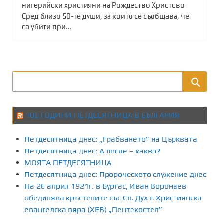
нигерийски християни на Рождество Христово
Сред близо 50-те души, за които се съобщава, че
са убити при...
100 ГОДИНИ ПЕТДЕСЯТНИЦА В БЪЛГАРИЯ
Петдесятница днес: „Грабването” на Църквата
Петдесятница днес: А после – какво?
МОЯТА ПЕТДЕСЯТНИЦА
Петдесятница днес: Пророческото служение днес
На 26 април 1921г. в Бургас, Иван Воронаев
обединява кръстените със Св. Дух в Християнска
евангелска вяра (ХЕВ) „Пентекостел”