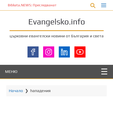
П
Bibliata.NEWS: Преследваната църква [6 август 2026]
р
е
Evangelsko.info
м
и
н
църковни евангелски новини от България и света
е
т
е
к
ъ
м
МЕНЮ
о
с
н
Начало
❯
hападения
о
в
н
о