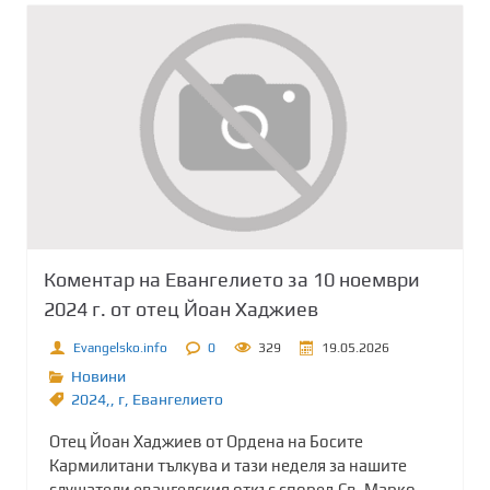
Коментар на Евангелието за 10 ноември
2024 г. от отец Йоан Хаджиев
Evangelsko.info
0
329
19.05.2026
Новини
2024,
,
г
,
Евангелието
Отец Йоан Хаджиев от Ордена на Босите
Кармилитани тълкува и тази неделя за нашите
слушатели евангелския откъс според Св. Марко.