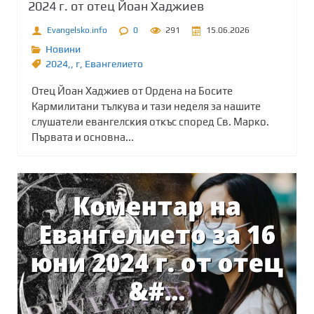
2024 г. от отец Йоан Хаджиев
Evangelsko.info
0
291
15.06.2026
Новини
2024,
,
г
,
Евангелието
Отец Йоан Хаджиев от Ордена на Босите
Кармилитани тълкува и тази неделя за нашите
слушатели евангелския откъс според Св. Марко.
Първата и основна...