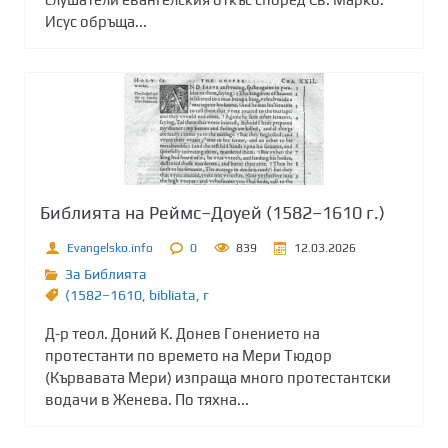
Исус обръща...
Библията на Реймс–Доуей (1582–1610 г.)
Evangelsko.info
0
839
12.03.2026
За Библията
(1582–1610
,
bibliata
,
г
Д-р теол. Доний К. Донев Гонението на
протестанти по времето на Мери Тюдор
(Кървавата Мери) изпраща много протестантски
водачи в Женева. По тяхна...