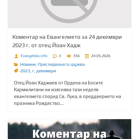
Коментар на Евангелието за 24 декември
2023 г. от отец Йоан Хадж
Evangelsko.info
0
356
24.05.2026
Новини
,
Преследваната църква
2023
,
г
,
декември
Отец Йоан Хаджиев от Ордена на Босите
Кармилитани ни изяснява тази неделя
евангелието според Св. Лука, в преддверието на
празника Рождество...