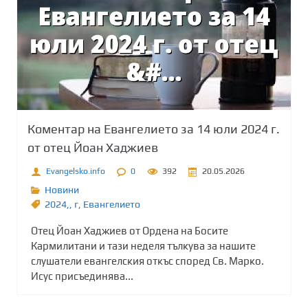
Коментар на Евангелието за 14 юли 2024 г.
от отец Йоан Хаджиев
Evangelsko.info
0
392
20.05.2026
Новини
2024,
,
г
,
Евангелието
Отец Йоан Хаджиев от Ордена на Босите
Кармилитани и тази неделя тълкува за нашите
слушатели евангелския откъс според Св. Марко.
Исус присъединява...