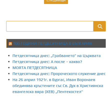
а
з
д
е
л
100 ГОДИНИ ПЕТДЕСЯТНИЦА В БЪЛГАРИЯ
я
Петдесятница днес: „Грабването” на Църквата
н
Петдесятница днес: А после – какво?
МОЯТА ПЕТДЕСЯТНИЦА
е
Петдесятница днес: Пророческото служение днес
На 26 април 1921г. в Бургас, Иван Воронаев
н
обединява кръстените със Св. Дух в Християнска
а
евангелска вяра (ХЕВ) „Пентекостел”
п