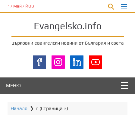
П
17 Май / ЙОВ
р
е
Evangelsko.info
м
и
н
църковни евангелски новини от България и света
е
т
е
к
ъ
м
МЕНЮ
о
с
н
Начало
❯
г
(Страница 3)
о
в
н
о