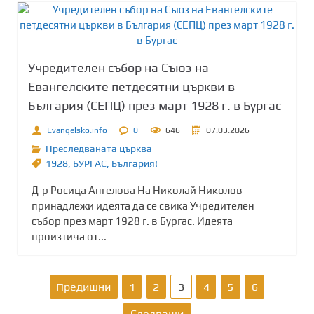
Учредителен събор на Съюз на
Евангелските петдесятни църкви в
България (СЕПЦ) през март 1928 г. в Бургас
Evangelsko.info
0
646
07.03.2026
Преследваната църква
1928
,
БУРГАС
,
България!
Д-р Росица Ангелова На Николай Николов
принадлежи идеята да се свика Учредителен
събор през март 1928 г. в Бургас. Идеята
произтича от...
Р
Предишни
1
2
3
4
5
6
Следващи