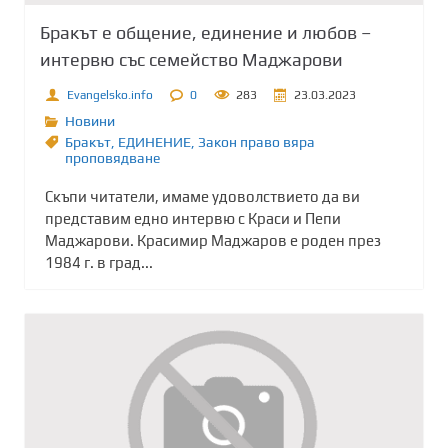
Бракът е общение, единение и любов –
интервю със семейство Маджарови
Evangelsko.info
0
283
23.03.2023
Новини
Бракът
,
ЕДИНЕНИЕ
,
Закон право вяра
проповядване
Скъпи читатели, имаме удоволствието да ви
представим едно интервю с Краси и Пепи
Маджарови. Красимир Маджаров е роден през
1984 г. в град...