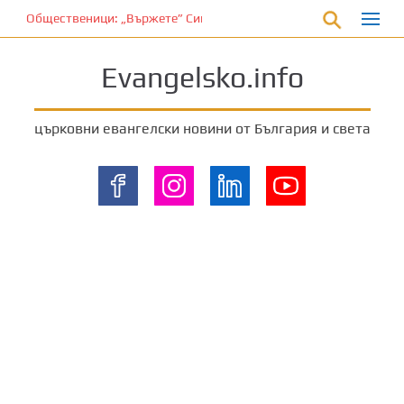
П
Общественици: „Вържете” Синода и владиците…
р
е
Evangelsko.info
м
и
н
църковни евангелски новини от България и света
е
т
е
к
ъ
м
о
с
н
о
в
н
о