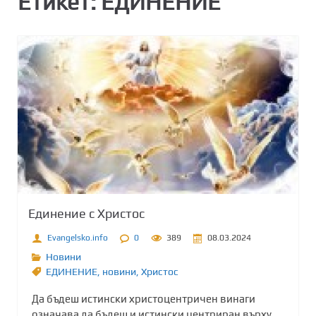
Етикет:
ЕДИНЕНИЕ
Единение с Христос
Evangelsko.info
0
389
08.03.2024
Новини
ЕДИНЕНИЕ
,
новини
,
Христос
Да бъдеш истински христоцентричен винаги
означава да бъдеш и истински центриран върху