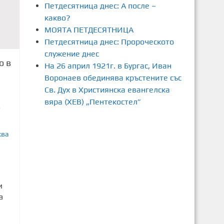
Петдесятница днес: А после –
какво?
МОЯТА ПЕТДЕСЯТНИЦА
Петдесятница днес: Пророческото
служение днес
о в
На 26 април 1921г. в Бургас, Иван
Воронаев обединява кръстените със
Св. Дух в Християнска евангелска
вяра (ХЕВ) „Пентекостел”
6
ква
и
а