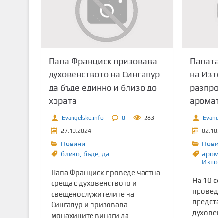
т
о
с
ъ
д
Папа Франциск призовава
Папата
ъ
духовенството на Сингапур
на Изт
р
да бъде единно и близо до
разпр
ж
хората
аромат
а
н
Evangelsko.info
0
283
Evang
и
27.10.2024
02.10
е
Новини
Нов
близо
,
бъде
,
да
аром
Изто
Папа Франциск проведе частна
На 10 с
среща с духовенството и
провед
свещенослужителите на
предст
Сингапур и призовава
духове
монахините винаги да