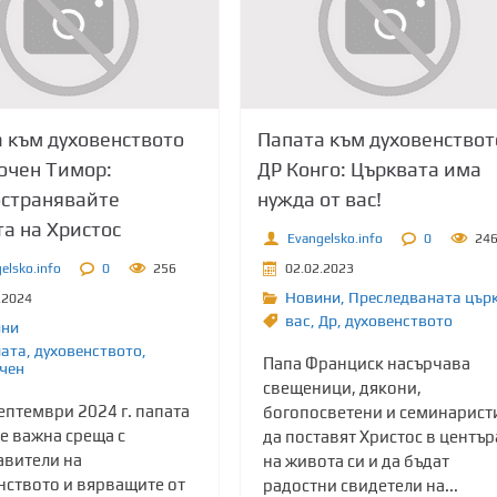
 към духовенството
Папата към духовенствот
очен Тимор:
ДР Конго: Църквата има
остранявайте
нужда от вас!
а на Христос
Evangelsko.info
0
24
elsko.info
0
256
02.02.2023
Новини
,
Преследваната цър
.2024
вас
,
Др
,
духовенството
ини
ата
,
духовенството
,
Папа Франциск насърчава
чен
свещеници, дякони,
ептември 2024 г. папата
богопосветени и семинарист
е важна среща с
да поставят Христос в център
авители на
на живота си и да бъдат
нството и вярващите от
радостни свидетели на...