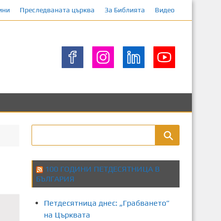
ини
Преследваната църква
За Библията
Видео
100 ГОДИНИ ПЕТДЕСЯТНИЦА В
БЪЛГАРИЯ
Петдесятница днес: „Грабването”
на Църквата