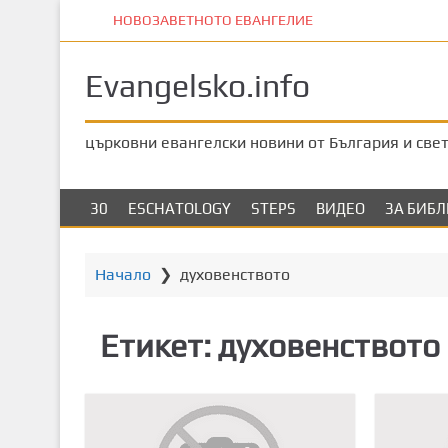
П
НОВОЗАВЕТНОТО ЕВАНГЕЛИЕ
р
е
Evangelsko.info
м
и
н
църковни евангелски новини от България и све
е
т
е
30
ESCHATOLOGY
STEPS
ВИДЕО
ЗА БИБ
к
ъ
м
Начало
❯
духовенството
о
с
Етикет:
духовенството
н
о
в
н
о