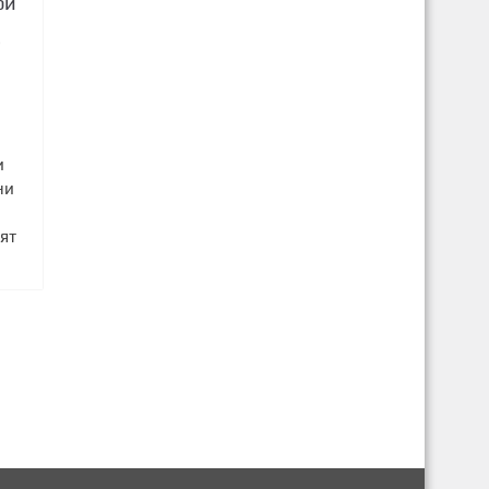
ри
3
и
ни
лят