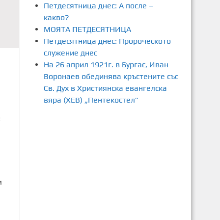
Петдесятница днес: А после –
какво?
МОЯТА ПЕТДЕСЯТНИЦА
Петдесятница днес: Пророческото
служение днес
На 26 април 1921г. в Бургас, Иван
Воронаев обединява кръстените със
Св. Дух в Християнска евангелска
вяра (ХЕВ) „Пентекостел”
2
и