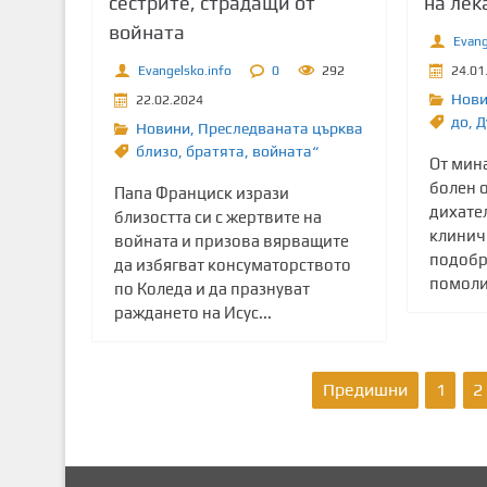
сестрите, страдащи от
на лек
войната
Evang
Evangelsko.info
0
292
24.01
Нов
22.02.2024
до
,
Д
Новини
,
Преследваната църква
близо
,
братята
,
войната“
От мин
болен о
Папа Франциск изрази
дихате
близостта си с жертвите на
клиничн
войната и призова вярващите
подобр
да избягват консуматорството
помолих
по Коледа и да празнуват
раждането на Исус...
Р
Предишни
1
2
а
з