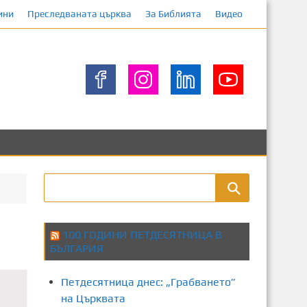
ини
Преследваната църква
За Библията
Видео
100 ГОДИНИ ПЕТДЕСЯТНИЦА В
БЪЛГАРИЯ
Петдесятница днес: „Грабването”
на Църквата