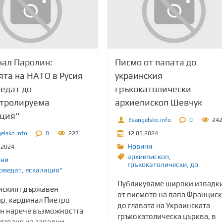
ал Паролин:
Писмо от папата до
та на НАТО в Русия
украинския
едат до
гръкокатолически
нтролируема
архиепископ Шевчук
ция“
Evangelsko.info
0
24
elsko.info
0
227
12.05.2024
Новини
.2024
архиепископ
,
ини
гръкокатолически
,
до
оведат
,
ескалация“
Публикуваме широки извадк
нският държавен
от писмото на папа Франциск
ар, кардинал Пиетро
до главата на Украинската
н нарече възможността
гръкокатолическа църква, в
олзване на западни