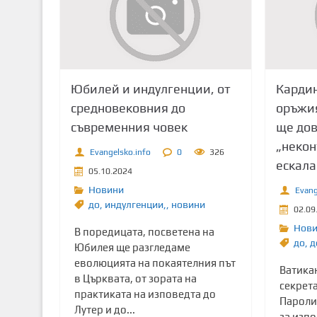
т
о
с
ъ
д
Юбилей и индулгенции, от
Кардин
ъ
средновековния до
оръжия
р
съвременния човек
ще дов
ж
„неко
а
Evangelsko.info
0
326
ескала
н
05.10.2024
и
Новини
Evang
е
до
,
индулгенции,
,
новини
02.09
Нов
В поредицата, посветена на
до
,
д
Юбилея ще разгледаме
еволюцията на покаятелния път
Ватика
в Църквата, от зората на
секрет
практиката на изповедта до
Пароли
Лутер и до...
за изп