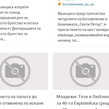
Богоявление
,
да
,
до
ранциск изпрати
ие по повод
Франциск предстоятелства
ародния ден на
литургията на Богоявление в
ото братство и петата
базиликата „Свети Петър“, в
ина от Декларацията за
присъствието на шест хиляди
ото братство за
вярващи, размишлявайки въ
н...
начина, по...
нето на папата до
Младежи: Тезе в Люблян
е отменено по искане
за 46-та Европейска сре