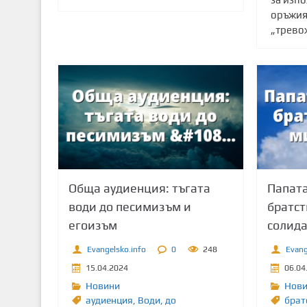
оръжия
„тревож
Обща аудиенция: тъгата
Папата
води до песимизъм и
братст
егоизъм
солида
Evangelsko.info
0
248
Evang
15.04.2024
06.04
Новини
Нов
аудиенция
,
Води
,
до
брат