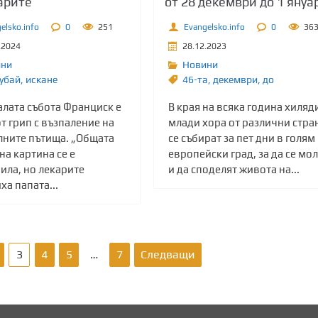
арите
от 28 декември до 1 януа
elsko.info
0
251
Evangelsko.info
0
36
.2024
28.12.2023
ини
Новини
убай
,
искане
46-та
,
декември
,
до
алата събота Франциск е
В края на всяка година хиляд
т грип с възпаление на
млади хора от различни стра
лните пътища. „Общата
се събират за пет дни в голям
а картина се е
европейски град, за да се мо
ила, но лекарите
и да споделят живота на...
а папата...
3
4
5
…
7
Следващи