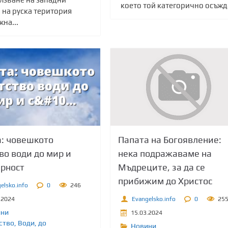
което той категорично осъжда
 на руска територия
на...
Папата на Богоявление:
: човешкото
нека подражаваме на
во води до мир и
Мъдреците, за да се
рност
прибижим до Христос
elsko.info
0
246
Evangelsko.info
0
25
.2024
ини
15.03.2024
ство
,
Води
,
до
Новини