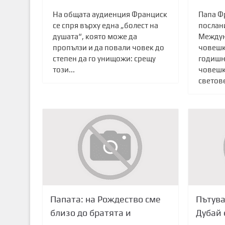
На общата аудиенция Франциск
Папа Ф
се спря върху една „болест на
послан
душата“, която може да
Междун
пропълзи и да повали човек до
човешк
степен да го унищожи: срещу
годишн
този...
човешк
светове
Папата: на Рождество сме
Пътува
близо до братята и
Дубай 