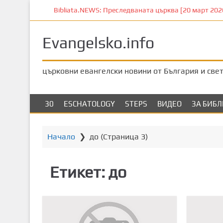
П
Bibliata.NEWS: Преследваната църква [20 март 2026]
р
е
Evangelsko.info
м
и
н
църковни евангелски новини от България и све
е
т
е
30
ESCHATOLOGY
STEPS
ВИДЕО
ЗА БИБ
к
ъ
м
Начало
❯
до
(Страница 3)
о
с
Етикет:
до
н
о
в
н
о