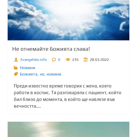
Не отнемайте Божията слава!
Evangelsko.info
0
235
28.03.2022
Новини
Божията
,
не
,
новини
Преди известно време говорих с жена, която
работи в хоспис. Тя разговаряла с пациент, който
бил близо до момента, в който ще навлезе във
вечността....