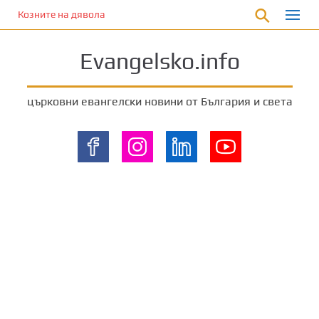
П
Козните на дявола
р
е
Evangelsko.info
м
и
н
църковни евангелски новини от България и света
е
т
е
к
ъ
м
о
с
н
о
в
н
о