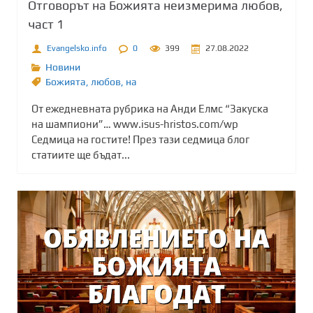
Отговорът на Божията неизмерима любов,
част 1
Evangelsko.info
0
399
27.08.2022
Новини
Божията
,
любов
,
на
От ежедневната рубрика на Анди Елмс “Закуска
на шампиони”… www.isus-hristos.com/wp
Седмица на гостите! През тази седмица блог
статиите ще бъдат...