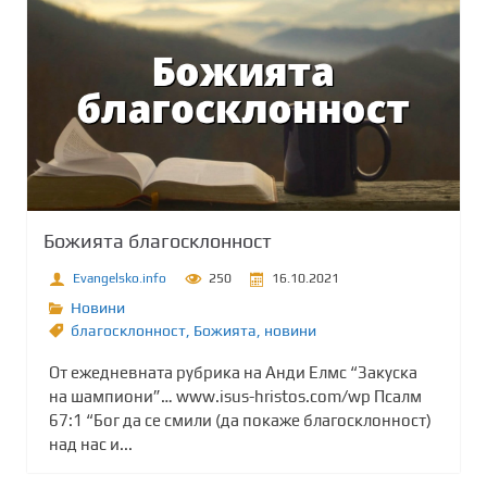
Божията благосклонност
Evangelsko.info
250
16.10.2021
Новини
благосклонност
,
Божията
,
новини
От ежедневната рубрика на Анди Елмс “Закуска
на шампиони”… www.isus-hristos.com/wp Псалм
67:1 “Бог да се смили (да покаже благосклонност)
над нас и...