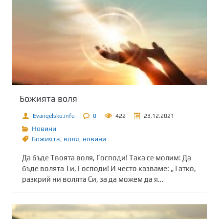
Божията воля
Evangelsko.info
0
422
23.12.2021
Новини
Божията
,
воля
,
новини
Да бъде Твоята воля, Господи! Така се молим: Да
бъде волята Ти, Господи! И често казваме: „Татко,
разкрий ни волята Си, за да можем да я...