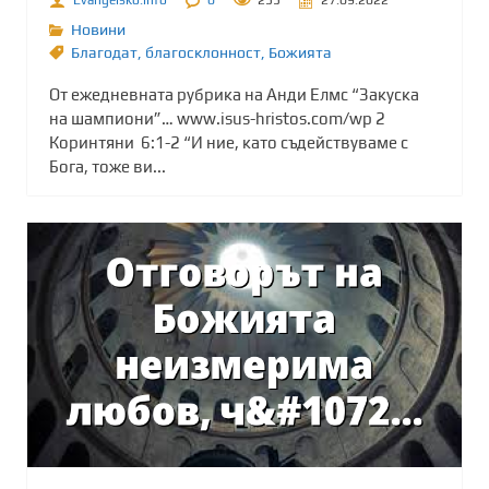
Evangelsko.info
0
255
27.09.2022
Новини
Благодат
,
благосклонност
,
Божията
От ежедневната рубрика на Анди Елмс “Закуска
на шампиони”… www.isus-hristos.com/wp 2
Коринтяни 6:1-2 “И ние, като съдействуваме с
Бога, тоже ви...