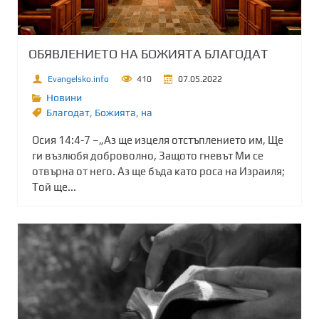
ОБЯВЛЕНИЕТО НА БОЖИЯТА БЛАГОДАТ
Evangelsko.info
410
07.05.2022
Новини
Благодат
,
Божията
,
на
Осия 14:4-7 –„Аз ще изцеля отстъплението им, Ще
ги възлюбя доброволно, Защото гневът Ми се
отвърна от него. Аз ще бъда като роса на Израиля;
Той ще...