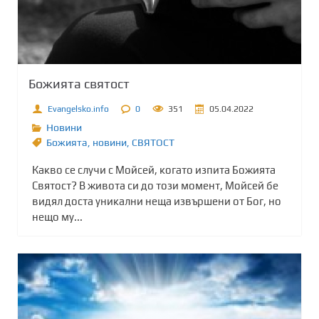
Божията святост
Evangelsko.info
0
351
05.04.2022
Новини
Божията
,
новини
,
СВЯТОСТ
Какво се случи с Мойсей, когато изпита Божията
Святост? В живота си до този момент, Мойсей бе
видял доста уникални неща извършени от Бог, но
нещо му...