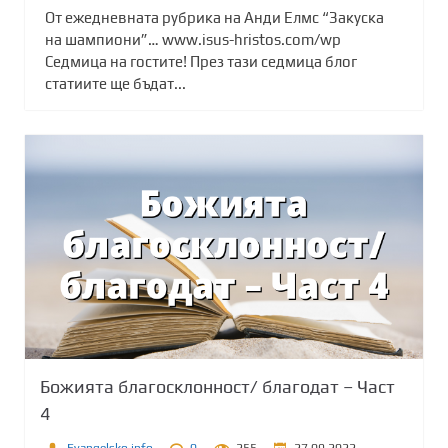
От ежедневната рубрика на Анди Елмс “Закуска
на шампиони”… www.isus-hristos.com/wp
Седмица на гостите! През тази седмица блог
статиите ще бъдат...
Божията благосклонност/ благодат – Част
4