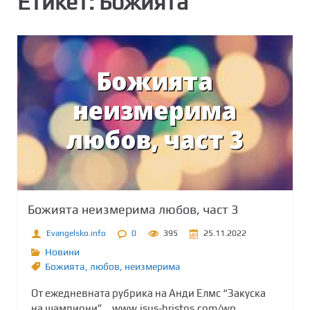
Етикет:
Божията
Божията неизмерима любов, част 3
Evangelsko.info
0
395
25.11.2022
Новини
Божията
,
любов
,
неизмерима
От ежедневната рубрика на Анди Елмс “Закуска
на шампиони”… www.isus-hristos.com/wp