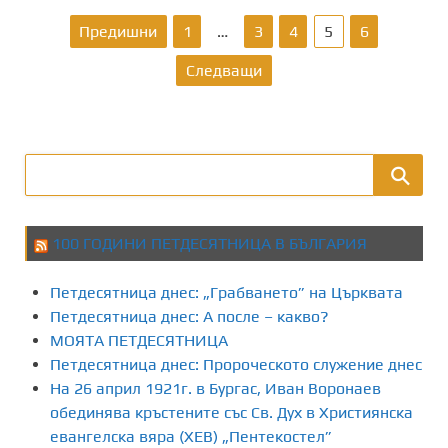
Р
Предишни
1
…
3
4
5
6
а
Следващи
з
д
е
л
100 ГОДИНИ ПЕТДЕСЯТНИЦА В БЪЛГАРИЯ
я
Петдесятница днес: „Грабването” на Църквата
н
Петдесятница днес: А после – какво?
МОЯТА ПЕТДЕСЯТНИЦА
е
Петдесятница днес: Пророческото служение днес
На 26 април 1921г. в Бургас, Иван Воронаев
н
обединява кръстените със Св. Дух в Християнска
а
евангелска вяра (ХЕВ) „Пентекостел”