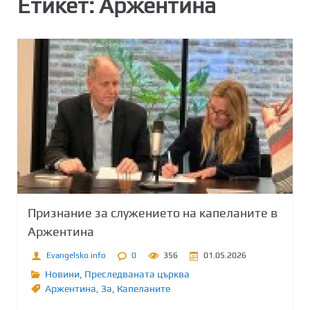
Етикет:
Аржентина
Признание за служението на капеланите в
Аржентина
Evangelsko.info
0
356
01.05.2026
Новини
,
Преследваната църква
Аржентина
,
Зa
,
Капеланите