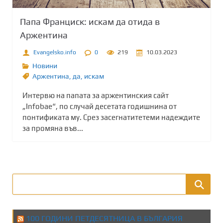
Папа Франциск: искам да отида в
Аржентина
Evangelsko.info
0
219
10.03.2023
Новини
Аржентина
,
да
,
искам
Интервю на папата за аржентинския сайт
„Infobae“, по случай десетата годишнина от
понтификата му. Срез засегнатитетеми надеждите
за промяна във...
100 ГОДИНИ ПЕТДЕСЯТНИЦА В БЪЛГАРИЯ