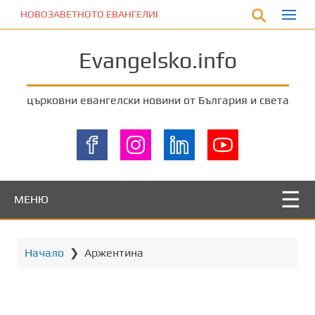
П
НОВОЗАВЕТНОТО ЕВАНГЕЛИЕ
р
е
Evangelsko.info
м
и
н
църковни евангелски новини от България и света
е
т
е
к
ъ
м
МЕНЮ
о
с
н
Начало
❯
Аржентина
о
в
н
о