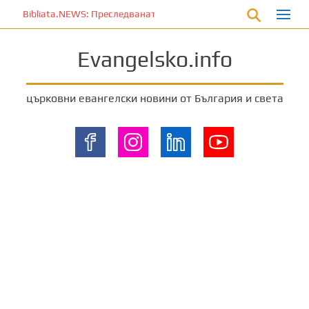
П
Bibliata.NEWS: Преследваната църква [10 август 2026]
р
е
Evangelsko.info
м
и
н
църковни евангелски новини от България и света
е
т
е
к
ъ
м
о
с
н
о
в
н
о