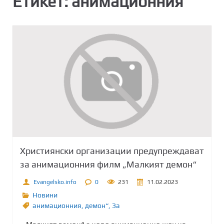
Етикет:
анимационния
Християнски организации предупреждават
за анимационния филм „Малкият демон“
Evangelsko.info
0
231
11.02.2023
Новини
анимационния
,
демон“
,
Зa