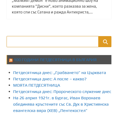
„Малкият демон“ е ново анимационно шоу на
компанията "Дисни", което разказва за жена,
която спи със Сатана и ражда Антихриста,...
100 ГОДИНИ ПЕТДЕСЯТНИЦА В БЪЛГАРИЯ
Петдесятница днес: „Грабването” на Църквата
Петдесятница днес: А после – какво?
МОЯТА ПЕТДЕСЯТНИЦА
Петдесятница днес: Пророческото служение днес
На 26 април 1921г. в Бургас, Иван Воронаев
обединява кръстените със Св. Дух в Християнска
евангелска вяра (ХЕВ) „Пентекостел”