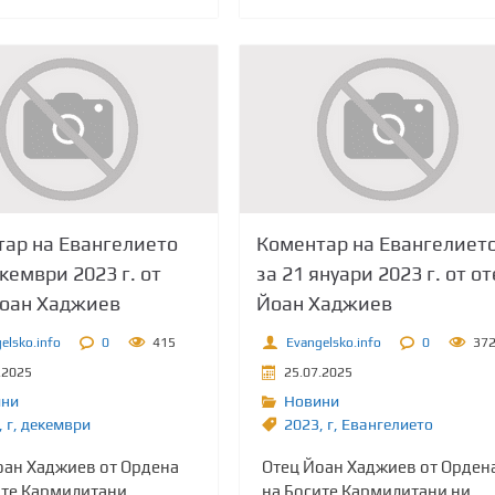
ар на Евангелието
Коментар на Евангелиет
екември 2023 г. от
за 21 януари 2023 г. от о
Йоан Хаджиев
Йоан Хаджиев
elsko.info
0
415
Evangelsko.info
0
37
.2025
25.07.2025
ини
Новини
,
г
,
декември
2023
,
г
,
Евангелието
оан Хаджиев от Ордена
Отец Йоан Хаджиев от Орден
ите Кармилитани
на Босите Кармилитани ни