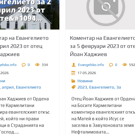
Коментар на Евангелиет
ар на Евангелието
за 5 февруари 2023 от от
прил 2023 от отец
Йоан Хаджиев
Хаджиев
Evangelsko.info
0
59
elsko.info
0
334
17.05.2026
.2026
Новини
ини
2023
,
Евангелието
,
Зa
,
април
,
Евангелието
Отец Йоан Хаджиев от Орден
оан Хаджиев от Ордена
на Босите Кармелитани
ите Кармелитани
коментира евангелският откъ
ира евангелският откъс
на Матей в който Исус се
й, който ни прави
заселва в Завулоновата земя
ици в Страданията на
Нефталимовата...
оспод....