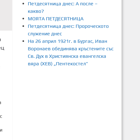
Петдесятница днес: А после –
какво?
МОЯТА ПЕТДЕСЯТНИЦА
Петдесятница днес: Пророческото
служение днес
о
На 26 април 1921г. в Бургас, Иван
ец
Воронаев обединява кръстените със
Св. Дух в Християнска евангелска
вяра (ХЕВ) „Пентекостел”
2
а
с
 и