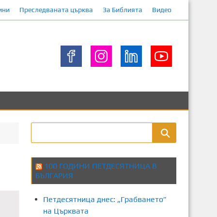
ини
Преследваната църква
За Библията
Видео
100 ГОДИНИ ПЕТДЕСЯТНИЦА В
БЪЛГАРИЯ
Петдесятница днес: „Грабването”
на Църквата