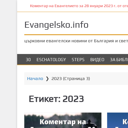
П
Коментар на Евангелието за 28 януари 2023 г. от оте
р
е
Evangelsko.info
м
и
н
църковни евангелски новини от България и све
е
т
е
30
ESCHATOLOGY
STEPS
ВИДЕО
ЗА БИБ
к
ъ
м
Начало
❯
2023
(Страница 3)
о
с
Етикет:
2023
н
о
в
н
о