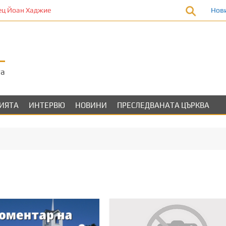
ц Йоан Хаджие
Нов
та
ЛИЯТА
ИНТЕРВЮ
НОВИНИ
ПРЕСЛЕДВАНАТА ЦЪРКВА