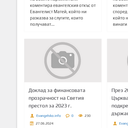
коментира евангелския откъс от
комент
Евангелист Матей, който ни
според
разказва за слугите, които
който 
получават...
винаги 
Доклад за финансовата
През 2
прозрачност на Светия
Църква
престол за 2023 г.
подкре
държа
Evangelsko.info
0
230
27.06.2024
Evang