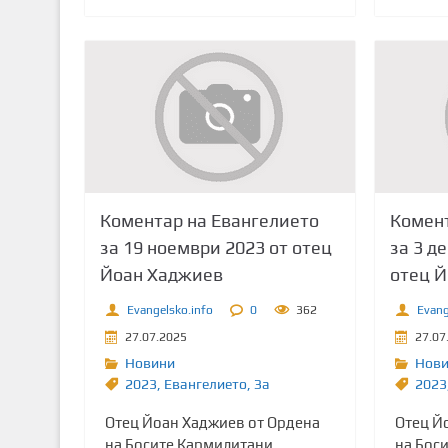
Коментар на Евангелието
Комент
за 19 ноември 2023 от отец
за 3 д
Йоан Хаджиев
отец 
Evangelsko.info
0
362
Evang
27.07.2025
27.07
Новини
Нов
2023
,
Евангелието
,
Зa
2023
Отец Йоан Хаджиев от Ордена
Отец Й
на Босите Кармилитани
на Бос