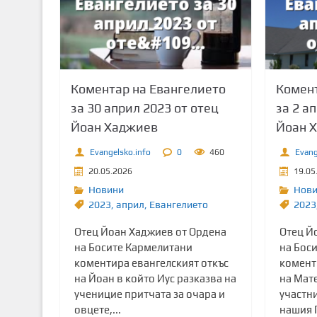
т
о
с
ъ
д
Коментар на Евангелието
Комент
ъ
за 30 април 2023 от отец
за 2 а
р
Йоан Хаджиев
Йоан 
ж
а
Evangelsko.info
0
460
Evang
н
20.05.2026
19.05
и
Новини
Нов
е
2023
,
април
,
Евангелието
2023
Отец Йоан Хаджиев от Ордена
Отец Й
на Босите Кармелитани
на Бос
коментира евангелският откъс
комент
на Йоан в който Иус разказва на
на Мате
ученицие притчата за очара и
участн
овцете,...
нашия Г