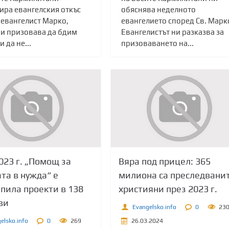
ира евангелския откъс
обяснява неделното
 евангелист Марко,
евангелието според Св. Марк
ни призовава да бдим
Евангелистът ни разказва за
и да не...
призоваването на...
023 г. „Помощ за
Вяра под прицел: 365
та в нужда“ е
милиона са преследвани
пила проекти в 138
християни през 2023 г.
ви
Evangelsko.info
0
23
elsko.info
0
269
26.03.2024