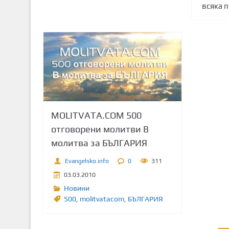
всяка п
MOLITVATA.COM 500
отговорени молитви В
молитва за БЪЛГАРИЯ
Evangelsko.info
0
311
03.03.2010
Новини
500
,
molitvatacom
,
БЪЛГАРИЯ