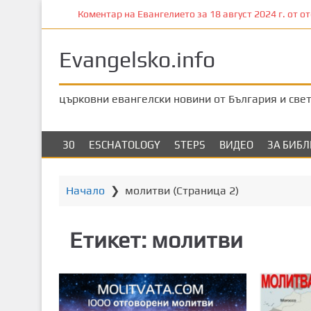
П
Коментар на Евангелието за 18 август 2024 г. от от
р
е
Evangelsko.info
м
и
н
църковни евангелски новини от България и све
е
т
е
30
ESCHATOLOGY
STEPS
ВИДЕО
ЗА БИБ
к
ъ
м
Начало
❯
молитви
(Страница 2)
о
с
Етикет:
молитви
н
о
в
н
о