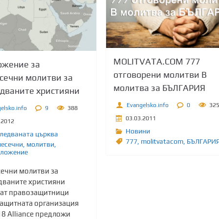
MOLITVATA.COM 777
ожение за
отговорени молитви В
сечни молитви за
молитва за БЪЛГАРИЯ
дваните християни
Evangelsko.info
0
32
elsko.info
9
388
03.03.2011
.2012
Новини
ледваната църква
777
,
molitvatacom
,
БЪЛГАРИ
есечни
,
молитви
,
ложение
ечни молитви за
дваните християни
ат правозащитници
ащитната организация
 18 Alliance предложи