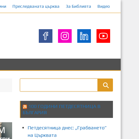
ини
Преследваната църква
За Библията
Видео
100 ГОДИНИ ПЕТДЕСЯТНИЦА В
БЪЛГАРИЯ
Петдесятница днес: „Грабването”
на Църквата