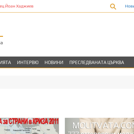
ец Йоан Хаджиев
Нов
та
ЛИЯТА
ИНТЕРВЮ
НОВИНИ
ПРЕСЛЕДВАНАТА ЦЪРКВА