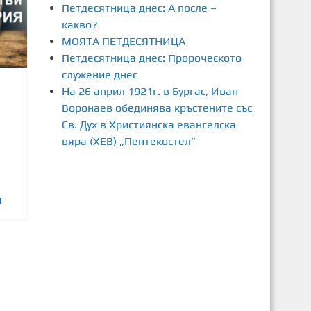
Петдесятница днес: А после –
какво?
МОЯТА ПЕТДЕСЯТНИЦА
Петдесятница днес: Пророческото
служение днес
На 26 април 1921г. в Бургас, Иван
Воронаев обединява кръстените със
Св. Дух в Християнска евангелска
вяра (ХЕВ) „Пентекостел”
5
Я