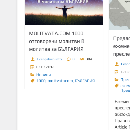
т
о
с
ъ
MOLITVATA.COM 1000
д
Предл
ъ
отговорени молитви В
ежеме
р
молитва за БЪЛГАРИЯ
пресле
ж
Evangelsko.info
0
304
а
Evang
03.03.2012
н
12.02
и
Новини
Прес
1000
,
molitvatacom
,
БЪЛГАРИЯ
е
ежем
Пред
Ежемес
пресле
обсъжд
Правоз
Article