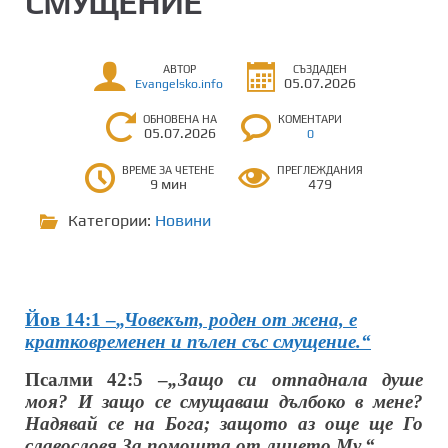
СМУЩЕНИЕ
АВТОР
СЪЗДАДЕН
05.07.2026
Evangelsko.info
ОБНОВЕНА НА
КОМЕНТАРИ
05.07.2026
0
ВРЕМЕ ЗА ЧЕТЕНЕ
ПРЕГЛЕЖДАНИЯ
9 мин
479
Категории:
Новини
Йов 14:1 –
„Човекът, роден от жена, е
кратковременен и пълен със смущение.“
Псалми 42:5 –
„Защо си отпаднала душе
моя? И защо се смущаваш дълбоко в мене?
Надявай се на Бога; защото аз още ще Го
славословя За помощта от лицето Му.“