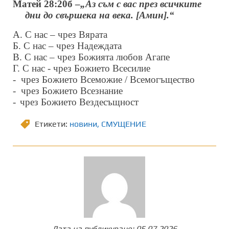
Матей 28:20б –
„
Аз съм с вас през всичките
дни до свършека на века. [Амин].“
А. С нас – чрез Вярата
Б. С нас – чрез Надеждата
В. С нас – чрез Божията любов Агапе
Г. С нас - чрез Божието Всесилие
-
чрез Божието Всеможие /
Всемогъщество
-
чрез Божието Всезнание
-
чрез Божието Вездесъщност
Етикети:
новини
,
СМУЩЕНИЕ
Дата на публикуване:
05.07.2026