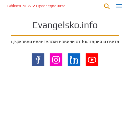
П
Bibliata.NEWS: Преследваната църква [4 декември 2025]
р
е
Evangelsko.info
м
и
н
църковни евангелски новини от България и света
е
т
е
к
ъ
м
о
с
н
о
в
н
о