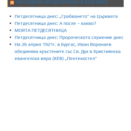
100 ГОДИНИ ПЕТДЕСЯТНИЦА В БЪЛГАРИЯ
Петдесятница днес: „Грабването” на Църквата
Петдесятница днес: А после – какво?
МОЯТА ПЕТДЕСЯТНИЦА
Петдесятница днес: Пророческото служение днес
На 26 април 1921г. в Бургас, Иван Воронаев
обединява кръстените със Св. Дух в Християнска
евангелска вяра (ХЕВ) „Пентекостел”