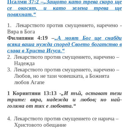
Псалми 37:2 –
„Защото като трева скоро ще
се окосят, и като зелена трева ще
повяхнат.“
1.
Лекарството против смущението, наречено -
Вяра в Бога
Филипяни 4:19 –
„А моят Бог ще снабди
всяка ваша нужда според Своето богатство в
слава в Христа Исуса.“
2.
Лекарството против смущението, наречено –
Надежда
3.
Лекарството против смущението, наречено –
Любов, но не тази човешката, а Божията
любов Агапе
1 Коринтяни 13:13 -
„И тъй, остават тези
трите: вяра, надежда и любов; но най-
голяма от тях е любовта.“
4.
Лекарството против смущението се нарича –
Христовото обещание