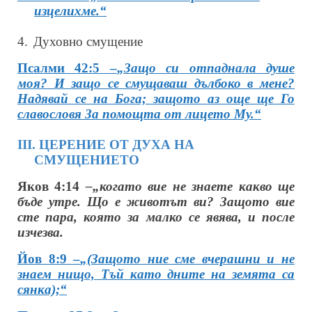
изцелихме.“
4.
Духовно смущение
Псалми 42:5 –
„Защо си отпаднала душе
моя? И защо се смущаваш дълбоко в мене?
Надявай се на Бога; защото аз още ще Го
славословя За помощта от лицето Му.“
ІІІ. ЦЕРЕНИЕ ОТ ДУХА НА
СМУЩЕНИЕТО
Яков 4:14
–„когато вие не знаете какво ще
бъде утре. Що е животът ви? Защото вие
сте пара, която за малко се явява, и после
изчезва.
Йов 8:9 –
„(Защото ние сме вчерашни и не
знаем нищо, Тъй като дните на земята са
сянка);“