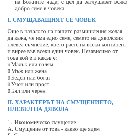
на Божиите чада; с цел да заглушават всяко
добро семе в човека.
І. СМУЩАВАЩИЯТ СЕ ЧОВЕК
Още в началото на нашите размишления желая
да кажа, че има едно семе, семето на дяволския
плевел съмнение, което расте на всеки континент
и вирее във всеки един човек. Независимо от
това кой е и какъв е:
ü
Малък или голям
ü
Мъж или жена
ü
Беден или богат
ü
Учен или прост
ü
Бял или черен
ІІ. ХАРАКТЕРЪТ НА СМУЩЕНИЕТО,
ПЛЕВЕЛ НА ДЯВОЛА
1.
Икономическо смущение
А. Смущение от това - какво ще ядем