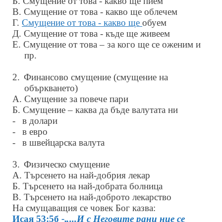
Б. Смущение от това - какво ще пием
В. Смущение от това - какво ще облечем
Г.
Смущение от това - какво ще
обуем
Д. Смущение от това - къде ще живеем
Е. Смущение от това – за кого ще се оженим и
пр.
2.
Финансово смущение (смущение на
объркването)
А. Смущение за повече пари
Б. Смущение – каква да бъде валутата ни
-
в долари
-
в евро
-
в швейцарска валута
3.
Физическо смущение
А. Търсенето на най-добрия лекар
Б. Търсенето на най-добрата болница
В. Търсенето на най-доброто лекарство
На смущаващия се човек Бог казва:
Исая 53:5б
-„...И с Неговите рани ние се