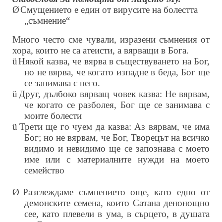
Ø
Смущението е един от вирусите на болестта
„съмнение“
Много често сме чували, изразени съмнения от
хора, които не са атеисти, а вярващи в Бога.
ü
Някой казва, че вярва в съществуването на Бог,
но не вярва, че когато изпадне в беда, Бог ще
се занимава с него.
ü
Друг, дълбоко вярващ човек казва: Не вярвам,
че когато се разболея, Бог ще се занимава с
моите болести
ü
Трети ще го чуем да казва: Аз вярвам, че има
Бог; но не вярвам, че Бог, Творецът на всичко
видимо и невидимо ще се запознава с моето
име или с материалните нужди на моето
семейство
Ø
Разглеждаме съмнението още, като едно от
демонските семена, които Сатана денонощно
сее, като плевели в ума, в сърцето, в душата