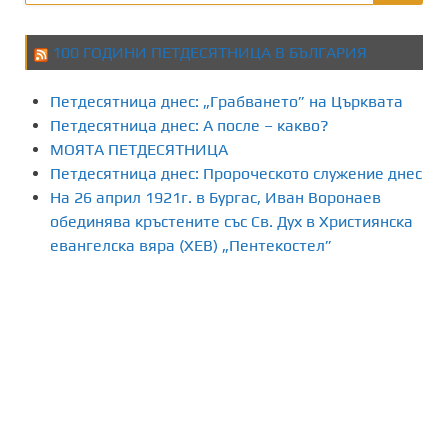
100 ГОДИНИ ПЕТДЕСЯТНИЦА В БЪЛГАРИЯ
Петдесятница днес: „Грабването” на Църквата
Петдесятница днес: А после – какво?
МОЯТА ПЕТДЕСЯТНИЦА
Петдесятница днес: Пророческото служение днес
На 26 април 1921г. в Бургас, Иван Воронаев
обединява кръстените със Св. Дух в Християнска
евангелска вяра (ХЕВ) „Пентекостел”