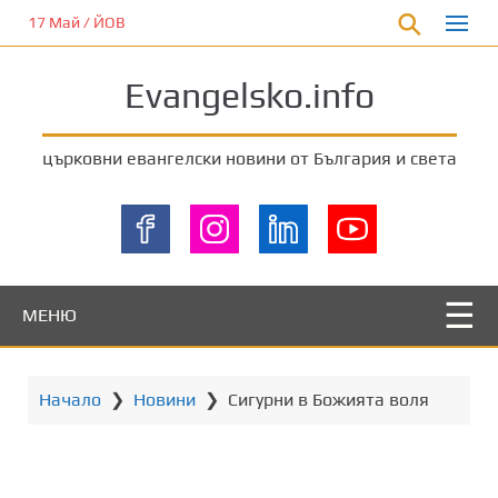
П
17 Май / ЙОВ
р
е
Evangelsko.info
м
и
н
църковни евангелски новини от България и света
е
т
е
к
ъ
м
МЕНЮ
о
с
н
Начало
❯
Новини
❯
Сигурни в Божията воля
о
в
н
о