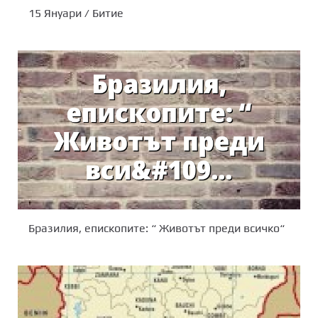
15 Януари / Битие
Бразилия, епископите: “ Животът преди всичко“