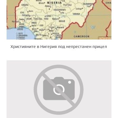
Християните в Нигерия под непрестанен прицел