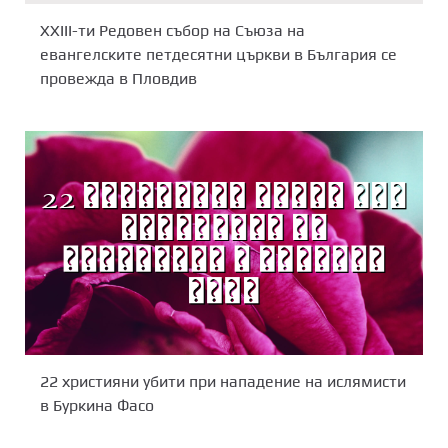
XXIII-ти Редовен събор на Съюза на
евангелските петдесятни църкви в България се
провежда в Пловдив
22 християни убити при нападение на ислямисти
в Буркина Фасо