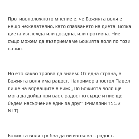
Противоположното мнение е, че Божията воля е
нещо нежелателно, като спазването на диета. Всяка
диета изглежда или досадна, или противна. Ние
също можем да възприемаме Божията воля по този
начин.
Но ето какво трябва да знаем: От една страна, в
Божията воля има радост. Например апостол Павел
пише на вярващите в Рим: „По Божията воля ще
мога да дойда при вас с радостно сърце и ние ще
бъдем насърчение един за друг“ (Римляни 15:32
NLT) .
Божията воля трябва да ни изпълва с радост.