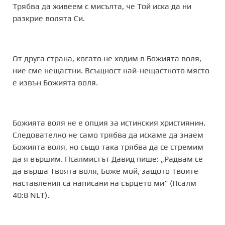
Трябва да живеем с мисълта, че Той иска да ни
разкрие волята Си.
От друга страна, когато не ходим в Божията воля,
ние сме нещастни. Всъщност най-нещастното място
е извън Божията воля.
Божията воля не е опция за истинския християнин.
Следователно не само трябва да искаме да знаем
Божията воля, но също така трябва да се стремим
да я вършим. Псалмистът Давид пише: „Радвам се
да върша Твоята воля, Боже мой, защото Твоите
наставления са написани на сърцето ми“ (Псалм
40:8 NLT).