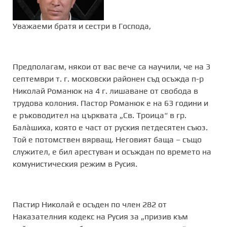
Уважаеми братя и сестри в Господа,
Предполагам, някои от вас вече са научили, че на 3
септември т. г. московски районен съд осъжда п-р
Николай Романюк на 4 г. лишаване от свобода в
трудова колония. Пастор Романюк е на 63 години и
е ръководител на църквата „Св. Троица“ в гр.
Балàшиха, която е част от руския петдесятен съюз.
Той е потомствен вярващ. Неговият баща – също
служител, е бил арестуван и осъждан по времето на
комунистическия режим в Русия.
Пастир Николай е осъден по член 282 от
Наказателния кодекс на Русия за „призив към