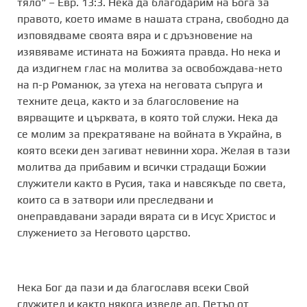
тяло“ – Евр. 13:3. Нека да благодарим на Бога за
правото, което имаме в нашата страна, свободно да
изповядваме своята вяра и с дръзновение на
изявяваме истината на Божията правда. Но нека и
да издигнем глас на молитва за освобождава-нето
на п-р Романюк, за утеха на неговата съпруга и
техните деца, както и за благословение на
вярващите и църквата, в която той служи. Нека да
се молим за прекратяване на войната в Украйна, в
която всеки ден загиват невинни хора. Желая в тази
молитва да прибавим и всички страдащи Божии
служители както в Русия, така и навсякъде по света,
които са в затвори или преследвани и
онеправдавани заради вярата си в Исус Христос и
служението за Неговото царство.
Нека Бог да пази и да благославя всеки Свой
служител и както някога изведе ап. Петър от