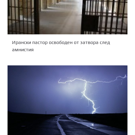
Ирански пастор освободен от затвора след
амнистия