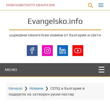
П
НОВОЗАВЕТНОТО ЕВАНГЕЛИЕ
р
е
Evangelsko.info
м
и
н
църковни евангелски новини от България и света
е
т
е
к
ъ
м
МЕНЮ
о
с
н
Начало
❯
Новини
❯
СЕПЦ в България в
о
подкрепа на затворен руски пастир
в
н
о