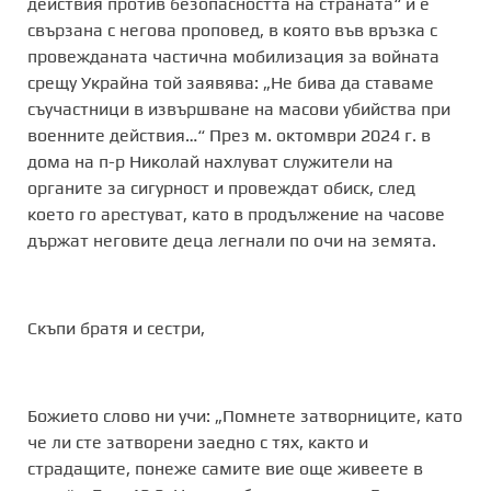
действия против безопасността на страната“ и е
свързана с негова проповед, в която във връзка с
провежданата частична мобилизация за войната
срещу Украйна той заявява: „Не бива да ставаме
съучастници в извършване на масови убийства при
военните действия…“ През м. октомври 2024 г. в
дома на п-р Николай нахлуват служители на
органите за сигурност и провеждат обиск, след
което го арестуват, като в продължение на часове
държат неговите деца легнали по очи на земята.
Скъпи братя и сестри,
Божието слово ни учи: „Помнете затворниците, като
че ли сте затворени заедно с тях, както и
страдащите, понеже самите вие още живеете в