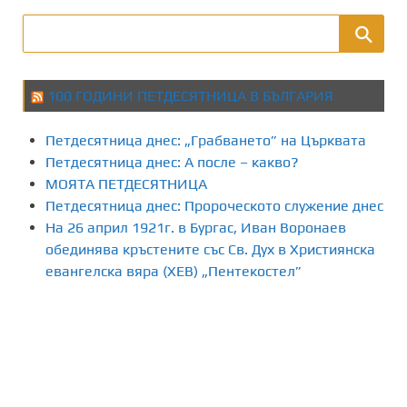
100 ГОДИНИ ПЕТДЕСЯТНИЦА В БЪЛГАРИЯ
Петдесятница днес: „Грабването” на Църквата
Петдесятница днес: А после – какво?
МОЯТА ПЕТДЕСЯТНИЦА
Петдесятница днес: Пророческото служение днес
На 26 април 1921г. в Бургас, Иван Воронаев
обединява кръстените със Св. Дух в Християнска
евангелска вяра (ХЕВ) „Пентекостел”