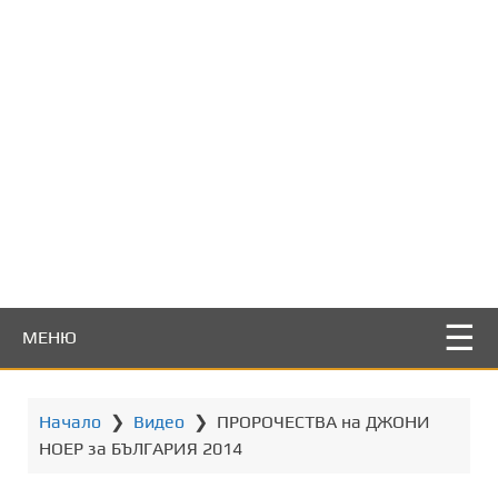
т
о
с
ъ
д
ъ
р
ж
а
н
и
е
МЕНЮ
Начало
❯
Видео
❯
ПРОРОЧЕСТВА на ДЖОНИ
НОЕР за БЪЛГАРИЯ 2014