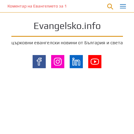
П
Коментар на Евангелието за 18 август 2024 г. от отец Йоан Хад
р
е
Evangelsko.info
м
и
н
църковни евангелски новини от България и света
е
т
е
к
ъ
м
о
с
н
о
в
н
о