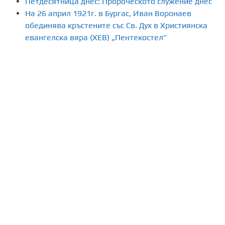
Петдесятница днес: Пророческото служение днес
На 26 април 1921г. в Бургас, Иван Воронаев
обединява кръстените със Св. Дух в Християнска
евангелска вяра (ХЕВ) „Пентекостел”