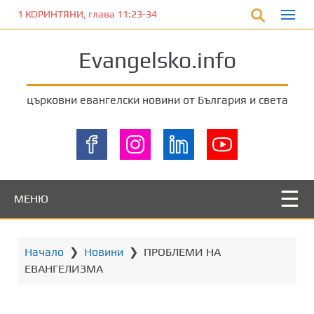
П
1 КОРИНТЯНИ, глава 11:23-34
р
е
Evangelsko.info
м
и
н
църковни евангелски новини от България и света
е
т
е
к
ъ
м
МЕНЮ
о
с
н
Начало
❯
Новини
❯
ПРОБЛЕМИ НА
о
ЕВАНГЕЛИЗМА
в
н
о