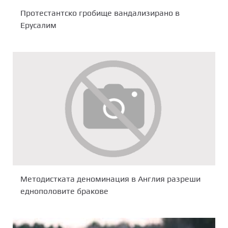
Протестантско гробище вандализирано в
Ерусалим
Методистката деноминация в Англия разреши
еднополовите бракове