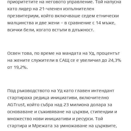
приоритетите на неговото управление. Той напусна
като лидер на 21-членен изпълнителен
презвитериум, който включваше седем етнически
малцинства и две жени – в сравнение с 14 мъже,
всички бели, когато встъпи в длъжност.
Освен това, по време на мандата на Уд, процентът
на жените служители в САЩ се е увеличил до 24,3%
от 19,2%.
Под ръководството на Уд като главен интендант
стартираха редица инициативи, включително
AGTrust, който събра над 23 милиона долара за
основаване и съживяване на църкви, стипендии и
множество нови инициативи и ресурси. Той
стартира и Мрежата за умножаване на църквите,