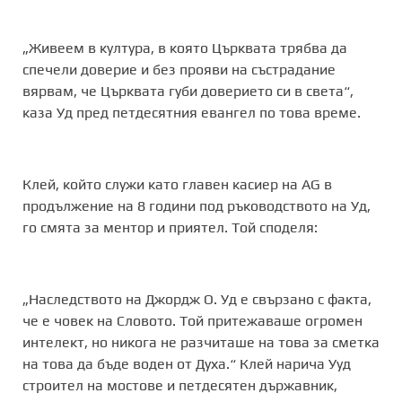
„Живеем в култура, в която Църквата трябва да
спечели доверие и без прояви на състрадание
вярвам, че Църквата губи доверието си в света“,
каза Уд пред петдесятния евангел по това време.
Клей, който служи като главен касиер на AG в
продължение на 8 години под ръководството на Уд,
го смята за ментор и приятел. Той споделя:
„Наследството на Джордж О. Уд е свързано с факта,
че е човек на Словото. Той притежаваше огромен
интелект, но никога не разчиташе на това за сметка
на това да бъде воден от Духа.“ Клей нарича Ууд
строител на мостове и петдесятен държавник,