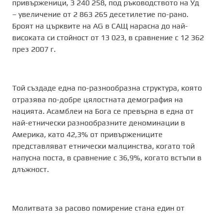
привърженици, 3 240 258, под ръководството на Уд
– увеличение от 2 863 265 десетилетие по-рано.
Броят на църквите на AG в САЩ нарасна до най-
високата си стойност от 13 023, в сравнение с 12 362
през 2007 г.
Той създаде една по-разнообразна структура, която
отразява по-добре цялостната демография на
нацията. Асамблеи на Бога се превърна в една от
най-етнически разнообразните деноминации в
Америка, като 42,3% от привържениците
представляват етнически малцинства, когато той
напусна поста, в сравнение с 36,9%, когато встъпи в
длъжност.
Молитвата за расово помирение стана един от