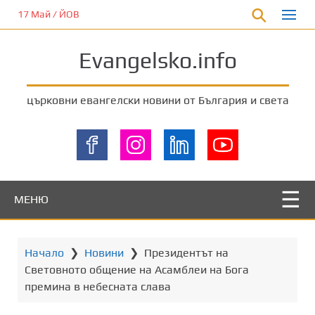
П
17 Май / ЙОВ
р
е
Evangelsko.info
м
и
н
църковни евангелски новини от България и света
е
т
е
к
ъ
м
МЕНЮ
о
с
н
Начало
❯
Новини
❯
Президентът на
о
Световното общение на Асамблеи на Бога
в
премина в небесната слава
н
о