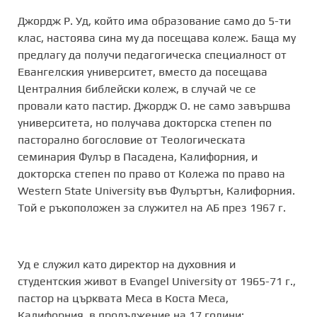
Джордж Р. Уд, който има образование само до 5-ти
клас, настоява сина му да посещава колеж. Баща му
предлагу да получи педагогическа специалност от
Евангелския университет, вместо да посещава
Централния библейски колеж, в случай че се
провали като пастир. Джордж О. не само завършва
университета, но получава докторска степен по
пасторално богословие от Теологическата
семинария Фулър в Пасадена, Калифорния, и
докторска степен по право от Колежа по право на
Western State University във Фулъртън, Калифорния.
Той е ръкоположен за служител на АБ през 1967 г.
Уд е служил като директор на духовния и
студентския живот в Evangel University от 1965-71 г.,
пастор на църквата Меса в Коста Меса,
Калифорния, в продължение на 17 години;