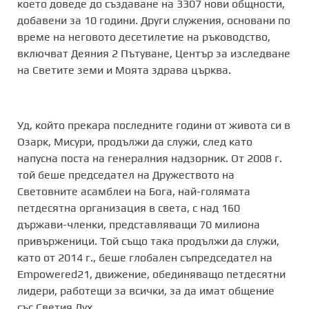
което доведе до създаване на 3307 нови общности,
добавени за 10 години. Други служения, основани по
време на неговото десетилетие на ръководство,
включват Деяния 2 Пътуване, Център за изследване
на Светите земи и Моята здрава църква.
Уд, който прекара последните години от живота си в
Озарк, Мисури, продължи да служи, след като
напусна поста на генералния надзорник. От 2008 г.
той беше председател на Дружеството на
Световните асамблеи на Бога, най-голямата
петдесятна организация в света, с над 160
държави-членки, представляващи 70 милиона
привърженици. Той също така продължи да служи,
като от 2014 г., беше глобален съпредседател на
Empowered21, движение, обединяващо петдесятни
лидери, работещи за всички, за да имат общение
със Светия Дух.