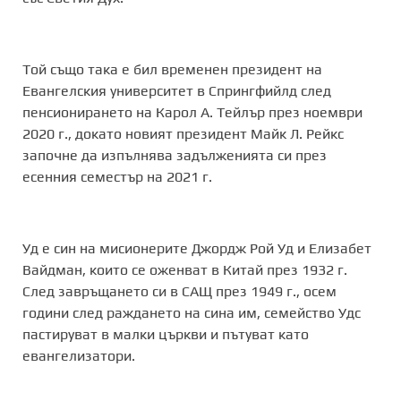
Той също така е бил временен президент на
Евангелския университет в Спрингфийлд след
пенсионирането на Карол А. Тейлър през ноември
2020 г., докато новият президент Майк Л. Рейкс
започне да изпълнява задълженията си през
есенния семестър на 2021 г.
Уд е син на мисионерите Джордж Рой Уд и Елизабет
Вайдман, които се оженват в Китай през 1932 г.
След завръщането си в САЩ през 1949 г., осем
години след раждането на сина им, семейство Удс
пастируват в малки църкви и пътуват като
евангелизатори.