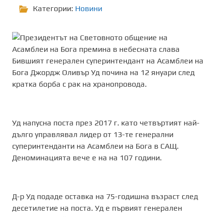
Категории:
Новини
Бившият генерален суперинтендант на Асамблеи на
Бога Джордж Оливър Уд почина на 12 януари след
кратка борба с рак на хранопровода.
Уд напусна поста през 2017 г. като четвъртият най-
дълго управлявал лидер от 13-те генерални
суперинтенданти на Асамблеи на Бога в САЩ.
Деноминацията вече е на на 107 години.
Д-р Уд подаде оставка на 75-годишна възраст след
десетилетие на поста. Уд е първият генерален