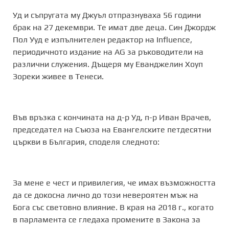
Уд и съпругата му Джуъл отпразнуваха 56 години
брак на 27 декември. Те имат две деца. Син Джордж
Пол Ууд е изпълнителен редактор на Influence,
периодичното издание на AG за ръководители на
различни служения. Дъщеря му Еванджелин Хоуп
Зореки живее в Тенеси.
Във връзка с кончината на д-р Уд, п-р Иван Врачев,
председател на Съюза на Евангелските петдесятни
църкви в България, споделя следното:
За мене е чест и привилегия, че имах възможността
да се докосна лично до този невероятен мъж на
Бога със световно влияние. В края на 2018 г., когато
в парламента се гледаха промените в Закона за