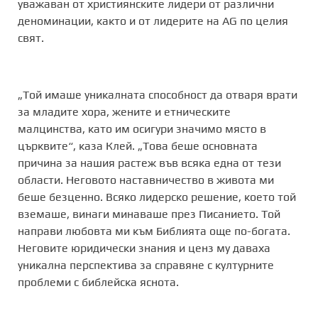
уважаван от християнските лидери от различни
деноминации, както и от лидерите на AG по целия
свят.
„Той имаше уникалната способност да отваря врати
за младите хора, жените и етническите
малцинства, като им осигури значимо място в
църквите“, каза Клей. „Това беше основната
причина за нашия растеж във всяка една от тези
области. Неговото наставничество в живота ми
беше безценно. Всяко лидерско решение, което той
вземаше, винаги минаваше през Писанието. Той
направи любовта ми към Библията още по-богата.
Неговите юридически знания и ценз му даваха
уникална перспектива за справяне с културните
проблеми с библейска яснота.