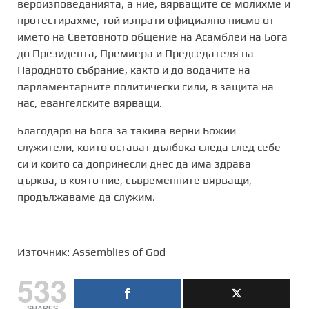
вероизповеданията, а ние, вярващите се молихме и
протестирахме, той изпрати официално писмо от
името на Световното общение на Асамблеи на Бога
до Президента, Премиера и Председателя на
Народното събрание, както и до водачите на
парламентарните политически сили, в защита на
нас, евангелските вярващи.
Благодаря на Бога за такива верни Божии
служители, които остават дълбока следа след себе
си и които са допринесли днес да има здрава
църква, в която ние, съвременните вярващи,
продължаваме да служим.
Източник: Assemblies of God
533
SHARES