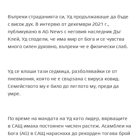
Въпреки страданията си, Уд продължаваше да бъде
с висок дух. В интервю от декември 2021 г.,
публикувано в AG News с неговия наследник Дъг
Клей, Уд сподели, че има мир от Бога и се чувства
много силен духовно, въпреки че е физически слаб.
Уд се влоши тази седмица, разболявайки се от
пневмония, която не е свързана с вируса ковид.
Семейството му е било до леглото му, преди да
умре.
По време на мандата на Уд като лидер, вярващите
в САЩ имаха постоянен числен растеж. Асамблеи на
Бога (AG) в САЩ нараснаха до рекорден тогава брой