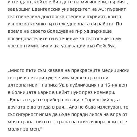
интендант, който е бил дете на мисионери, първият,
завършил Евангелския университет на AG; първият
със спечелена докторска степен и първият, който
използва компютър в ежедневната си работа. По
време на своето боледуване п-р Уд държеше
последователите си в течение за състоянието му
чрез оптимистични актуализации във Фейсбук.
„Много пъти съм казвал на прекрасните медицински
сестри и лекари тук, че имам две страхотни
алтернативи“, написа Уд в публикация на 15-ия ден
в болницата Барнс в Сейнт Луис през ноември.
„Едната е да се прибера вкъщи в Спрингфийлд, а
другата е да отида в рая… Ако не бъда излекуван, то
със сигурност няма да бъде поради липса на вяра от
моя страна, нито от страна на всички хора, които се
молят за мен.”