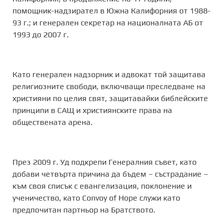
помощник-надзирател в Южна Калифорния от 1988-
93 г.; и генерален секретар на националната АБ от
1993 до 2007 г.
Като генерален надзорник и адвокат той защитава
религиозните свободи, включващи преследване на
християни по целия свят, защитавайки библейските
принципи в САЩ и християнските права на
обществената арена.
През 2009 г. Уд подкрепи Генералния съвет, като
добави четвърта причина да бъдем – състрадание –
към своя списък с евангелизация, поклонение и
ученичество, като Convoy of Hope служи като
предпочитан партньор на Братството.