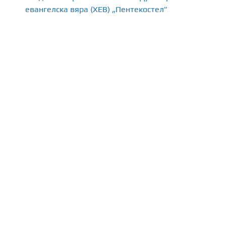
евангелска вяра (ХЕВ) „Пентекостел”