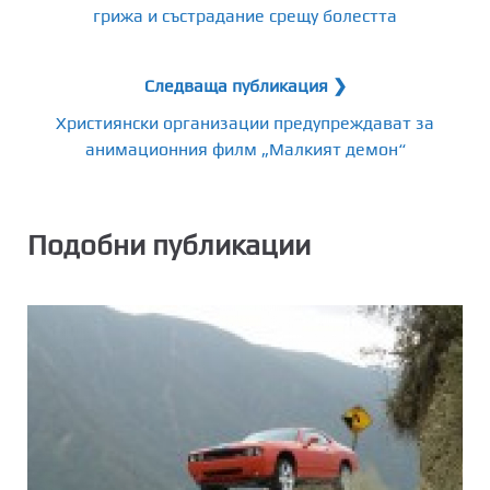
грижа и състрадание срещу болестта
Следваща публикация ❯
Християнски организации предупреждават за
анимационния филм „Малкият демон“
Подобни публикации