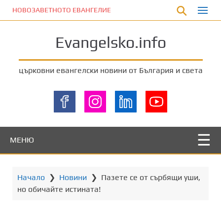
П
НОВОЗАВЕТНОТО ЕВАНГЕЛИЕ
р
е
Evangelsko.info
м
и
н
църковни евангелски новини от България и света
е
т
е
к
ъ
м
МЕНЮ
о
с
н
Начало
❯
Новини
❯
Пазете се от сърбящи уши,
о
но обичайте истината!
в
н
о