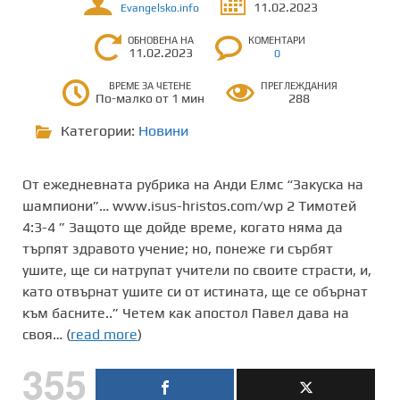
11.02.2023
Evangelsko.info
ОБНОВЕНА НА
КОМЕНТАРИ
11.02.2023
0
ВРЕМЕ ЗА ЧЕТЕНЕ
ПРЕГЛЕЖДАНИЯ
По-малко от 1 мин
288
Категории:
Новини
От ежедневната рубрика на Анди Елмс “Закуска на
шампиони”… www.isus-hristos.com/wp 2 Тимотей
4:3-4 ” Защото ще дойде време, когато няма да
търпят здравото учение; но, понеже ги сърбят
ушите, ще си натрупат учители по своите страсти, и,
като отвърнат ушите си от истината, ще се обърнат
към басните..” Четем как апостол Павел дава на
своя… (
read more
)
355