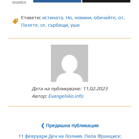
SHARES
Етикети:
истината
,
Но
,
новини
,
обичайте
,
от
,
Пазете
,
се
,
сърбящи
,
уши
Дата на публикуване:
11.02.2023
Автор:
Evangelsko.info
❮ Предишна публикация
11 февруари Ден на болния. Папа Франциск: