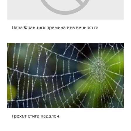
Папа Франциск премина във вечността
Грехът стига надалеч