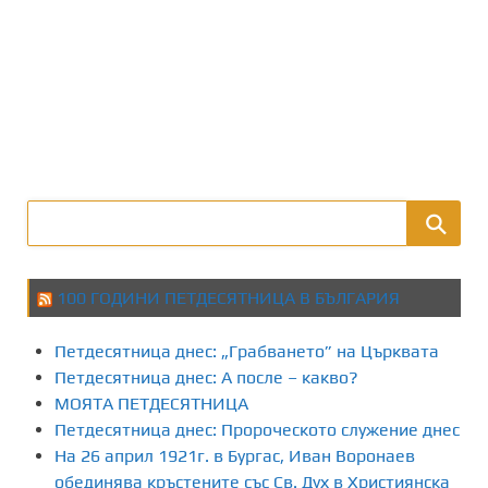
100 ГОДИНИ ПЕТДЕСЯТНИЦА В БЪЛГАРИЯ
Петдесятница днес: „Грабването” на Църквата
Петдесятница днес: А после – какво?
МОЯТА ПЕТДЕСЯТНИЦА
Петдесятница днес: Пророческото служение днес
На 26 април 1921г. в Бургас, Иван Воронаев
обединява кръстените със Св. Дух в Християнска