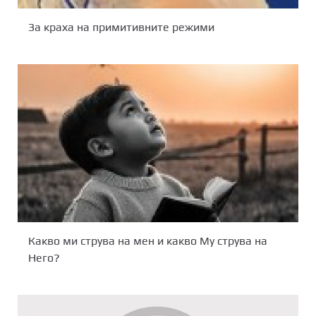
За краха на примитивните режими
Какво ми струва на мен и какво Му струва на
Него?