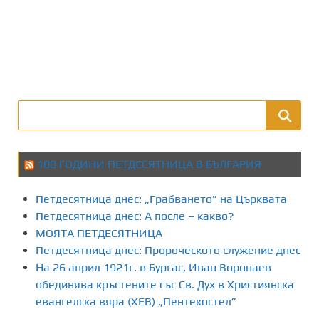
100 ГОДИНИ ПЕТДЕСЯТНИЦА В БЪЛГАРИЯ
Петдесятница днес: „Грабването” на Църквата
Петдесятница днес: А после – какво?
МОЯТА ПЕТДЕСЯТНИЦА
Петдесятница днес: Пророческото служение днес
На 26 април 1921г. в Бургас, Иван Воронаев
обединява кръстените със Св. Дух в Християнска
евангелска вяра (ХЕВ) „Пентекостел”