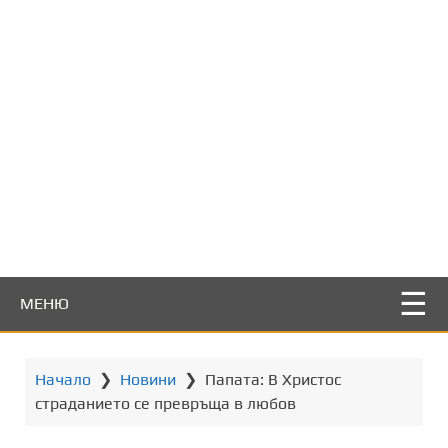
т
о
с
ъ
д
ъ
р
ж
а
н
и
е
МЕНЮ
Начало
❯
Новини
❯
Папата: В Христос
страданието се превръща в любов