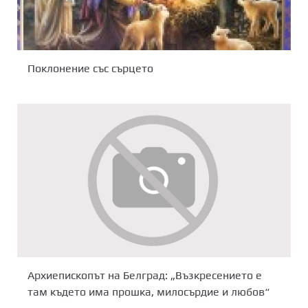
Поклонение със сърцето
Архиепископът на Белград: „Възкресението е
там където има прошка, милосърдие и любов“