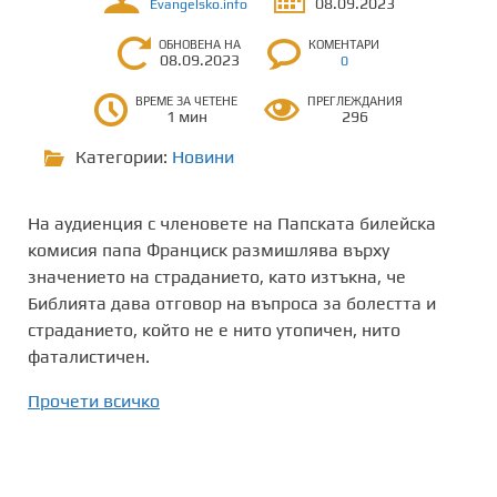
08.09.2023
Evangelsko.info
ОБНОВЕНА НА
КОМЕНТАРИ
08.09.2023
0
ВРЕМЕ ЗА ЧЕТЕНЕ
ПРЕГЛЕЖДАНИЯ
1 мин
296
Категории:
Новини
На аудиенция с членовете на Папската билейска
комисия папа Франциск размишлява върху
значението на страданието, като изтъкна, че
Библията дава отговор на въпроса за болестта и
страданието, който не е нито утопичен, нито
фаталистичен.
Прочети всичко