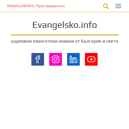
П
Bibliata.NEWS: Преследваната църква [20 март 2026]
р
е
Evangelsko.info
м
и
н
църковни евангелски новини от България и света
е
т
е
к
ъ
м
о
с
н
о
в
н
о