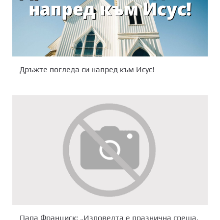
Дръжте погледа си напред към Исус!
Папа Франциск: „Изповедта е празнична среща,