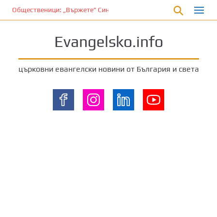
П
Общественици: „Вържете” Синода и владиците…
р
е
Evangelsko.info
м
и
н
църковни евангелски новини от България и света
е
т
е
к
ъ
м
о
с
н
о
в
н
о