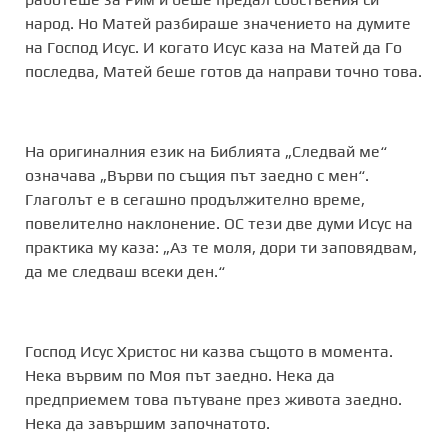
народ. Но Матей разбираше значението на думите
на Господ Исус. И когато Исус каза на Матей да Го
последва, Матей беше готов да направи точно това.
На оригиналния език на Библията „Следвай ме“
означава „Върви по същия път заедно с мен“.
Глаголът е в сегашно продължително време,
повелително наклонение. ОС тези две думи Исус на
практика му каза: „Аз те моля, дори ти заповядвам,
да ме следваш всеки ден.“
Господ Исус Христос ни казва същото в момента.
Нека вървим по Моя път заедно. Нека да
предприемем това пътуване през живота заедно.
Нека да завършим започнатото.