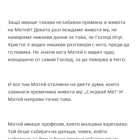
Защо имаше такава незабавна промяна в живота
на Матей? Докато разглеждаме живота му, не
намираме никакви данни за това, че Господ Исус
Христос е водил някакви разговори с него, преди да
го повика. Не знаем кога Матей е видял чудо,
извършено от самия Господ, за да повярва в Него.
И все пак Матей откликна на двете думи, които
завинаги промениха живота му: „Следвай Ме!“ И
Матей направи точно това.
Матей имаше професия, която малцина харесваха.
Той беше събирач на данъци, човек, който
работеше за Рим и беше предал собствения си