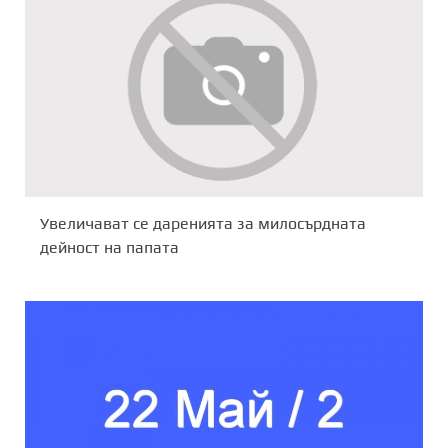
Увеличават се даренията за милосърдната
дейност на папата