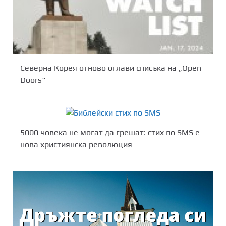
Северна Корея отново оглави списъка на „Open
Doors“
5000 човека не могат да грешат: стих по SMS е
нова християнска революция