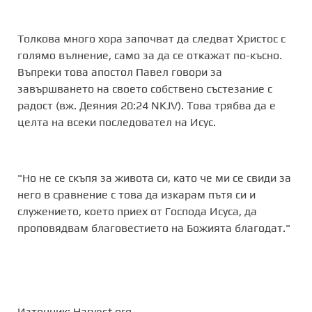
Толкова много хора започват да следват Христос с
голямо вълнение, само за да се откажат по-късно.
Въпреки това апостол Павел говори за
завършването на своето собствено състезание с
радост (вж. Деяния 20:24 NKJV). Това трябва да е
целта на всеки последовател на Исус.
"Но не се скъпя за живота си, като че ми се свиди за
него в сравнение с това да изкарам пътя си и
служението, което приех от Господа Исуса, да
проповядвам благовестието на Божията благодат."
Източник: Harvest.org