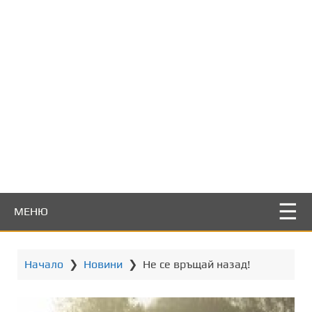
т
о
с
ъ
д
ъ
р
ж
а
н
и
е
МЕНЮ
Начало
❯
Новини
❯
Не се връщай назад!