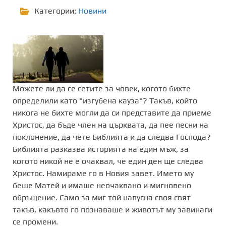
Категории:
Новини
Можете ли да се сетите за човек, когото бихте
определили като "изгубена кауза"? Такъв, който
никога не бихте могли да си представите да приеме
Христос, да бъде член на църквата, да пее песни на
поклонение, да чете Библията и да следва Господа?
Библията разказва историята на един мъж, за
когото никой не е очаквал, че един ден ще следва
Христос. Намираме го в Новия завет. Името му
беше Матей и имаше неочаквано и мигновено
обръщение. Само за миг той напусна своя свят
такъв, какъвто го познаваше и животът му завинаги
се промени.