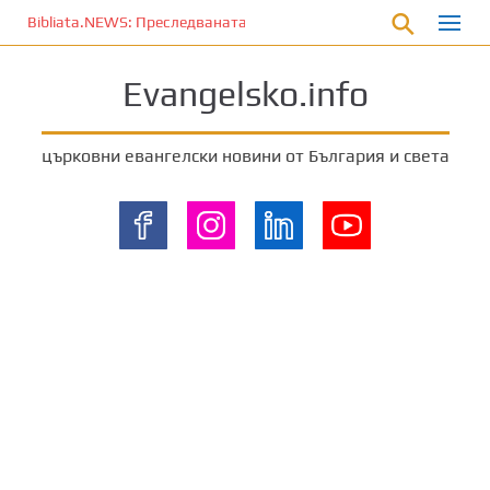
П
Bibliata.NEWS: Преследваната църква [4 декември 2025]
р
е
Evangelsko.info
м
и
н
църковни евангелски новини от България и света
е
т
е
к
ъ
м
о
с
н
о
в
н
о