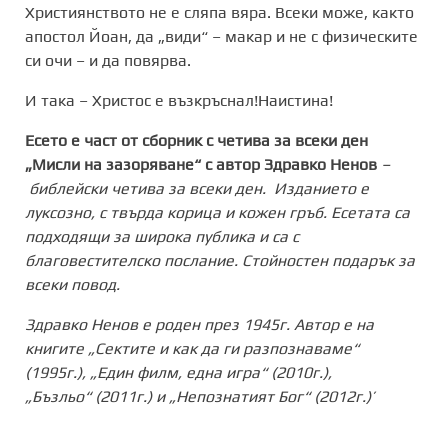
Християнството не е сляпа вяра. Всеки може, както
апостол Йоан, да „види“ – макар и не с физическите
си очи – и да повярва.
И така – Христос е възкръснал!Наистина!
Есето е част от сборник с четива за всеки ден
„Мисли на зазоряване“ с автор Здравко Ненов
–
библейски четива за всеки ден. Изданието е
луксозно, с твърда корица и кожен гръб. Есетата са
подходящи за широка публика и са с
благовестителско послание. Стойностен подарък за
всеки повод.
Здравко Ненов е роден през 1945г. Автор е на
книгите „Сектите и как
да ги разпознаваме“
(1995г.), „Един филм, една игра“ (2010г.),
„Бъзльо“ (2011г.) и „Непознатият Бог“ (2012г.)’