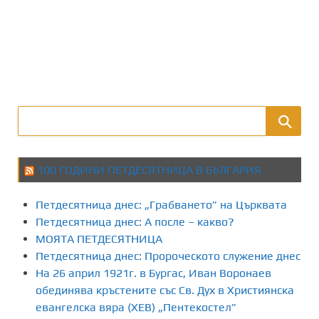
100 ГОДИНИ ПЕТДЕСЯТНИЦА В БЪЛГАРИЯ
Петдесятница днес: „Грабването” на Църквата
Петдесятница днес: А после – какво?
МОЯТА ПЕТДЕСЯТНИЦА
Петдесятница днес: Пророческото служение днес
На 26 април 1921г. в Бургас, Иван Воронаев
обединява кръстените със Св. Дух в Християнска
евангелска вяра (ХЕВ) „Пентекостел”