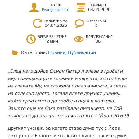
АВТОР
СЪЗДАДЕН
04.01.2026
Evangelsko.info
ОБНОВЕНА НА
КОМЕНТАРИ
04.01.2026
0
ВРЕМЕ ЗА ЧЕТЕНЕ
ПРЕГЛЕЖДАНИЯ
2 мин
381
Категории:
Новини
,
Публикации
„След него дойде Симон Петър и влезе в гроба; и
видя плащаниците сложени и кърпата, която беше
на главата Му, не сложена с плащаниците, а свита
на отделно място. Тогава влезе другият ученик,
който пръв стигна до гроба; и видя и повярва.
Защото още не бяха разбрали писанието, че Той
трябваше да възкръсне от мъртвите “ (Йоан 20:6-9)
Другият ученик, за когото става дума тук е Йоан,
авторът на Евангелието, който пише горните думи.