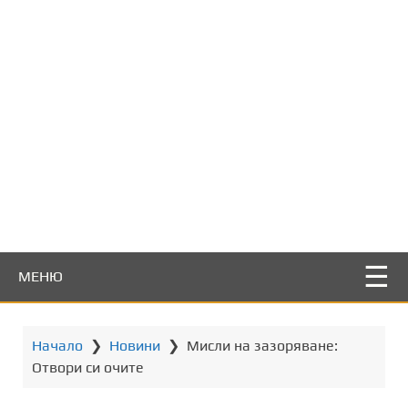
т
о
с
ъ
д
ъ
р
ж
а
н
и
е
МЕНЮ
Начало
❯
Новини
❯
Мисли на зазоряване:
Отвори си очите