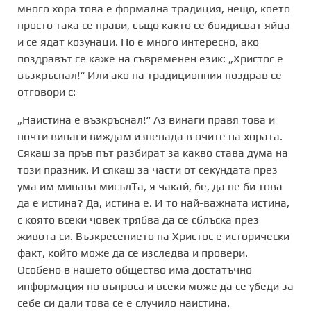
много хора това е формална традиция, нещо, което
просто така се прави, също както се боядисват яйца
и се ядат козунаци. Но е много интересно, ако
поздравът се каже на съвременен език: „Христос е
възкръснал!“ Или ако на традиционния поздрав се
отговори с:
„Наистина е възкръснал!“ Аз винаги правя това и
почти винаги виждам изненада в очите на хората.
Сякаш за пръв път разбират за какво става дума на
този празник. И сякаш за части от секундата през
ума им минава мисълТа, я чакай, бе, да не би това
да е истина? Да, истина е. И то най-важната истина,
с която всеки човек трябва да се сблъска през
живота си. Възкресението на Христос е исторически
факт, който може да се изследва и провери.
Особено в нашето общество има достатъчно
информация по въпроса и всеки може да се убеди за
себе си дали това се е случило наистина.