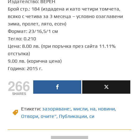
Издателство: ВЕРЕН
Брой стр.: 184 (издадена и като четири томчета,
всяко с четива за 3 месеца – условно озаглавени
зима, пролет, лято, есен)
Формат: 23/16,5/1 см
Тегло: 0.210
Цена: 8.00 лв. (при поръчка през сайта 11.11%
отстъпка)
9.00 лв. (корична цена)
Година: 2015 г.
266
SHARES
Етикети:
зазоряване:
,
мисли
,
на
,
новини
,
Отвори
,
очите“
,
Публикации
,
си