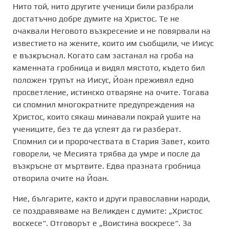
Нито той, нито другите ученици били разбрали
достатъчно добре думите на Христос. Те не
очаквали Неговото възкресение и не повярвали на
известието на жените, които им съобщили, че Иисус
е възкръснал. Когато сам застанал на гроба на
каменната гробница и видял мястото, където бил
положен трупът на Иисус, Йоан преживял едно
просветление, истинско отваряне на очите. Тогава
си спомнил многократните предупреждения на
Христос, които сякаш минавали покрай ушите на
учениците, без те да успеят да ги разберат.
Спомнил си и пророчествата в Стария Завет, които
говорели, че Месията трябва да умре и после да
възкръсне от мъртвите. Едва празната гробница
отворила очите на Йоан.
Ние, българите, както и други православни народи,
се поздравяваме на Великден с думите: „Христос
воскесе“. Отговорът е „Воистина воскресе“. За