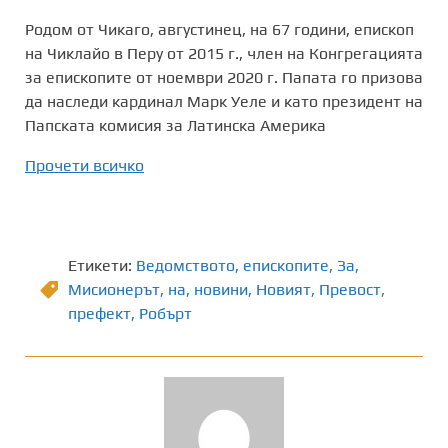
Родом от Чикаго, августинец, на 67 години, епископ
на Чиклайо в Перу от 2015 г., член на Конгрегацията
за епископите от ноември 2020 г. Папата го призова
да наследи кардинал Марк Уеле и като президент на
Папската комисия за Латинска Америка
Прочети всичко
Етикети:
Ведомството
,
епископите
,
Зa
,
Мисионерът
,
на
,
новини
,
Новият
,
Превост
,
префект
,
Робърт