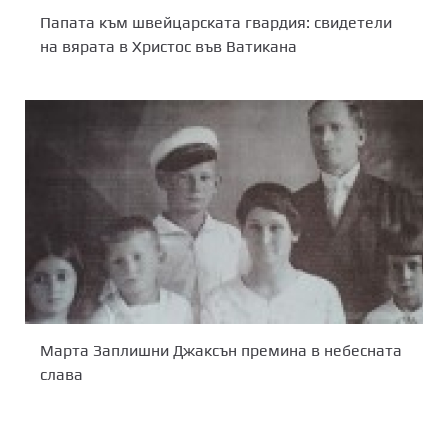
Папата към швейцарската гвардия: свидетели
на вярата в Христос във Ватикана
Марта Заплишни Джаксън премина в небесната
слава