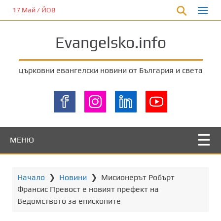
П
17 Май / ЙОВ
р
е
Evangelsko.info
м
и
н
църковни евангелски новини от България и света
е
т
е
к
ъ
м
МЕНЮ
о
с
н
Начало
❯
Новини
❯
Мисионерът Робърт
о
Франсис Превост е новият префект на
в
Ведомството за епископите
н
о