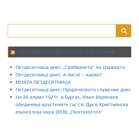
100 ГОДИНИ ПЕТДЕСЯТНИЦА В БЪЛГАРИЯ
Петдесятница днес: „Грабването” на Църквата
Петдесятница днес: А после – какво?
МОЯТА ПЕТДЕСЯТНИЦА
Петдесятница днес: Пророческото служение днес
На 26 април 1921г. в Бургас, Иван Воронаев
обединява кръстените със Св. Дух в Християнска
евангелска вяра (ХЕВ) „Пентекостел”