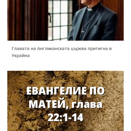
Главата на Англиканската църква притигна в
Украйна