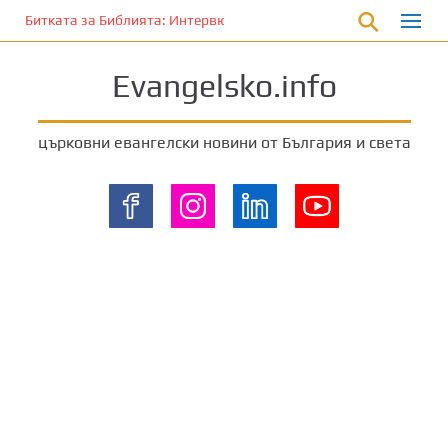
П
Битката за Библията: Интервю с Лори Ан Феръл (Част 2)
р
е
Evangelsko.info
м
и
н
църковни евангелски новини от България и света
е
т
е
к
ъ
м
о
с
н
о
в
н
о