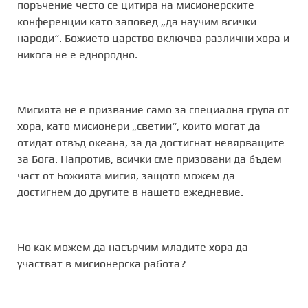
поръчение често се цитира на мисионерските
конференции като заповед „да научим всички
народи“. Божието царство включва различни хора и
никога не е еднородно.
Мисията не е призвание само за специална група от
хора, като мисионери „светии“, които могат да
отидат отвъд океана, за да достигнат невярващите
за Бога. Напротив, всички сме призовани да бъдем
част от Божията мисия, защото можем да
достигнем до другите в нашето ежедневие.
Но как можем да насърчим младите хора да
участват в мисионерска работа?