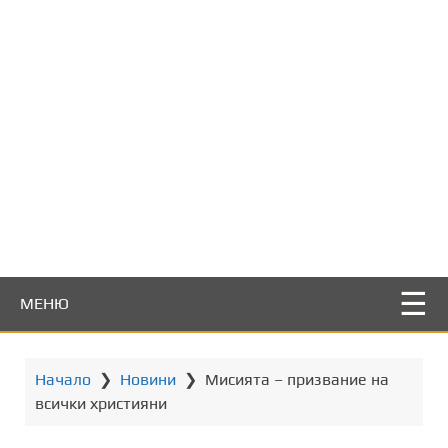
т
о
с
ъ
д
ъ
р
ж
а
н
и
е
МЕНЮ
Начало
❯
Новини
❯
Мисията – призвание на
всички християни