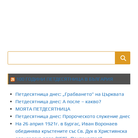
100 ГОДИНИ ПЕТДЕСЯТНИЦА В БЪЛГАРИЯ
Петдесятница днес: „Грабването” на Църквата
Петдесятница днес: А после – какво?
МОЯТА ПЕТДЕСЯТНИЦА
Петдесятница днес: Пророческото служение днес
На 26 април 1921г. в Бургас, Иван Воронаев
обединява кръстените със Св. Дух в Християнска