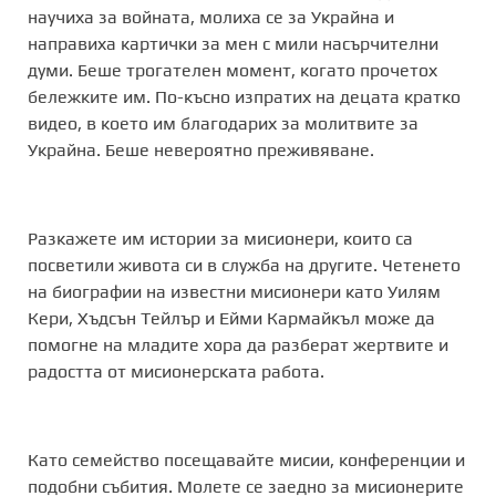
научиха за войната, молиха се за Украйна и
направиха картички за мен с мили насърчителни
думи. Беше трогателен момент, когато прочетох
бележките им. По-късно изпратих на децата кратко
видео, в което им благодарих за молитвите за
Украйна. Беше невероятно преживяване.
Разкажете им истории за мисионери, които са
посветили живота си в служба на другите. Четенето
на биографии на известни мисионери като Уилям
Кери, Хъдсън Тейлър и Ейми Кармайкъл може да
помогне на младите хора да разберат жертвите и
радостта от мисионерската работа.
Като семейство посещавайте мисии, конференции и
подобни събития. Молете се заедно за мисионерите