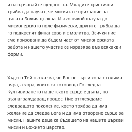
и насърчавайте щедростта. Младите християни
трябва да научат, че мисията е призвание за
цялата Божия църква. И ако някой пътува до
мисионерското поле физически, другите трябва да
го подкрепят финансово и с молитва. Всички ние
сме призовани да бъдем част от мисионерската
работа и нашето участие се изразява във всякакви
форми.
Хъдсън Тейлър казва, че Бог не търси хора с голяма
вяра, а хора, които са готови да Го следват.
Култивирането на детското сърце е дълъг, но
възнаграждаващ процес. Ние отглеждаме
следващото поколение, което трябва да има
желание да следва Бога и да има отворено сърце за
мисии. Нашите деца са бъдещето на нашите църкви,
мисии и Божието царство.