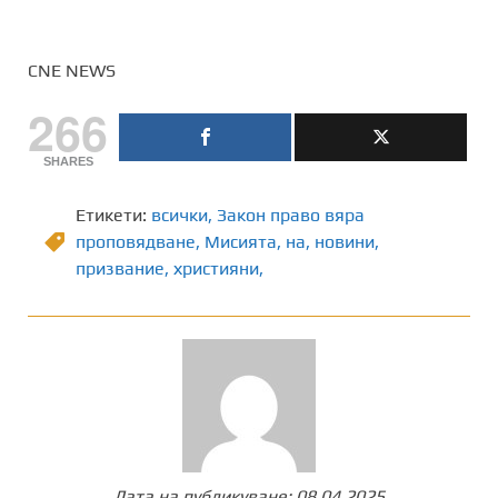
CNE NEWS
266
SHARES
Етикети:
всички
,
Закон право вяра
проповядване
,
Мисията
,
на
,
новини
,
призвание
,
християни,
Дата на публикуване:
08.04.2025