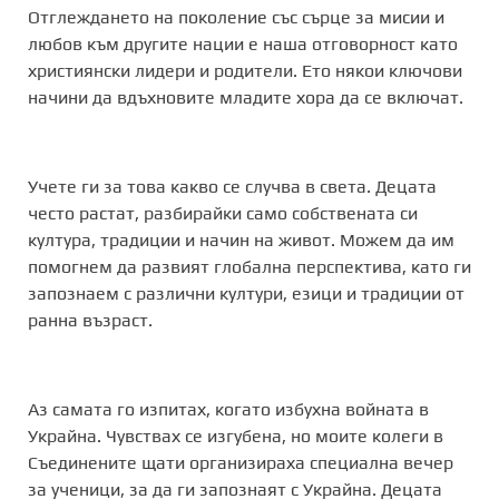
Отглеждането на поколение със сърце за мисии и
любов към другите нации е наша отговорност като
християнски лидери и родители. Ето някои ключови
начини да вдъхновите младите хора да се включат.
Учете ги за това какво се случва в света. Децата
често растат, разбирайки само собствената си
култура, традиции и начин на живот. Можем да им
помогнем да развият глобална перспектива, като ги
запознаем с различни култури, езици и традиции от
ранна възраст.
Аз самата го изпитах, когато избухна войната в
Украйна. Чувствах се изгубена, но моите колеги в
Съединените щати организираха специална вечер
за ученици, за да ги запознаят с Украйна. Децата