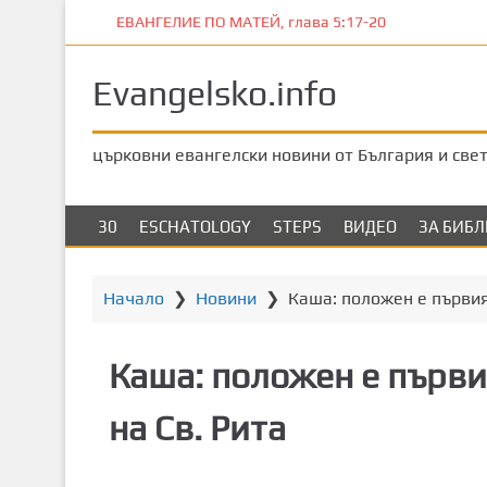
П
ЕВАНГЕЛИЕ ПО МАТЕЙ, глава 5:17-20
р
е
Evangelsko.info
м
и
н
църковни евангелски новини от България и све
е
т
е
30
ESCHATOLOGY
STEPS
ВИДЕО
ЗА БИБ
к
ъ
м
Начало
❯
Новини
❯
Каша: положен е първия
о
с
Каша: положен е първи
н
о
на Св. Рита
в
н
о