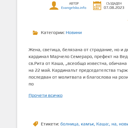
АВТОР
СЪЗДАДЕН
т
07.08.2023
Evangelsko.info
о
с
ъ
Категории:
Новини
д
ъ
р
Жена, светица, белязана от страдание, но и д
ж
кардинал Марчело Семераро, префект на Вед
а
св.Рита от Каша, „всеобщо известна, обичана
н
на 22 май. Кардиналът председателства търж
и
последван от молитвата и благослова на роз
е
по
Прочети всичко
Етикети:
болница
,
камък
,
Каша:
,
на
,
нов