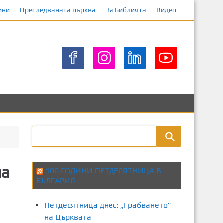
ини
Преследваната църква
За Библията
Видео
на
100 ГОДИНИ ПЕТДЕСЯТНИЦА В
БЪЛГАРИЯ
Петдесятница днес: „Грабването”
на Църквата