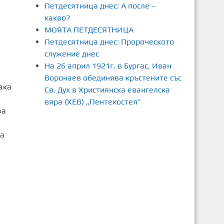
Петдесятница днес: А после –
какво?
МОЯТА ПЕТДЕСЯТНИЦА
Петдесятница днес: Пророческото
служение днес
На 26 април 1921г. в Бургас, Иван
Воронаев обединява кръстените със
ака
Св. Дух в Християнска евангелска
вяра (ХЕВ) „Пентекостел”
за
та