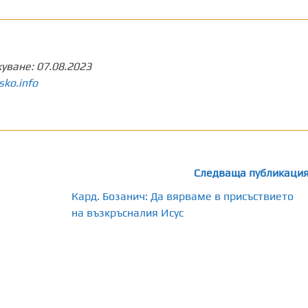
куване:
07.08.2023
sko.info
Следваща публикаци
Кард. Бозанич: Да вярваме в присъствието
на възкръсналия Исус