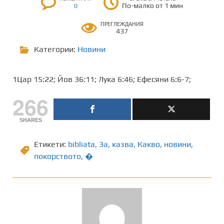
По-малко от 1 мин
0
ПРЕГЛЕЖДАНИЯ
437
Категории:
Новини
1Цар 15:22; Йов 36:11; Лука 6:46; Ефесяни 6:6-7;
266
SHARES
Етикети:
bibliata
,
Зa
,
казва
,
Какво
,
новини
,
покорството
,
�