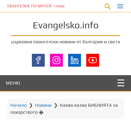
П
ЕВАНГЕЛИЕ ПО МАТЕЙ, глава 5:33-37
р
е
Evangelsko.info
м
и
н
църковни евангелски новини от България и света
е
т
е
к
ъ
м
МЕНЮ
о
с
н
Начало
❯
Новини
❯
Какво казва БИБЛИЯТА за
о
покорството �
в
н
о