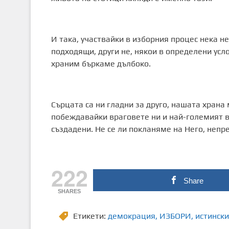
И така, участвайки в изборния процес нека не
подходящи, други не, някои в определени усл
храним бъркаме дълбоко.
Сърцата са ни гладни за друго, нашата храна 
побеждавайки враговете ни и най-големият вр
създадени. Не се ли покланяме на Него, непр
222
Share
SHARES
Етикети:
демокрация
,
ИЗБОРИ
,
истински