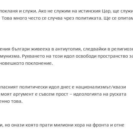
 покланя и служи. Ако не служим на истинския Цар, ще служ
. Това много често се случва чрез политиката. Ще се опита
ения българи живееха в антиутопия, следвайки в религиоз
унизма. Рухването на този идол освободи пространство з
 човешкото поклонение.
опасният политически идол днес е национализмът/квази
моят аргумент е съвсем прост – идеологията на руската
енно това.
, но онази която прати милиони хора на фронта и отне