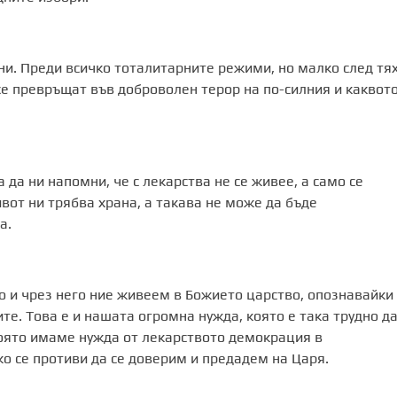
и. Преди всичко тоталитарните режими, но малко след тя
се превръщат във доброволен терор на по-силния и каквот
да ни напомни, че с лекарства не се живее, а само се
вот ни трябва храна, а такава не може да бъде
а.
о и чрез него ние живеем в Божието царство, опознавайки
те. Това е и нашата огромна нужда, която е така трудно д
оято имаме нужда от лекарството демокрация в
о се противи да се доверим и предадем на Царя.