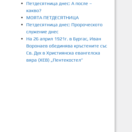
Петдесятница днес: А после –
какво?
МОЯТА ПЕТДЕСЯТНИЦА
Петдесятница днес: Пророческото
служение днес
На 26 април 1921г. в Бургас, Иван
Воронаев обединява кръстените със
Св. Дух в Християнска евангелска
вяра (ХЕВ) „Пентекостел”