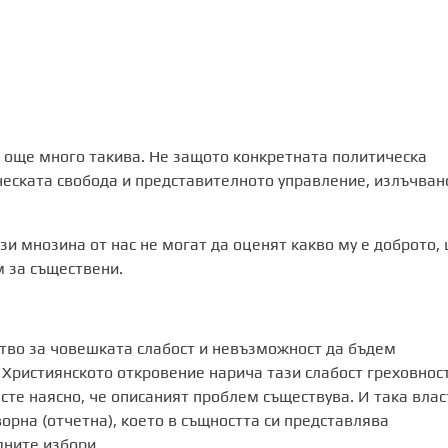
а още много такива. Не защото конкретната политическа
ческата свобода и представителното управление, излъчван
ози мнозина от нас не могат да оценят какво му е доброто,
 за съществени.
тво за човешката слабост и невъзможност да бъдем
 Християнското откровение нарича тази слабост греховност
сте наясно, че описаният проблем съществува. И така влас
орна (отчетна), което в същността си представлява
ните избори.