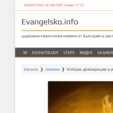
П
ЕВАНГЕЛИЕ ПО МАТЕЙ, глава 11:12
р
е
Evangelsko.info
м
и
н
църковни евангелски новини от България и све
е
т
е
30
ESCHATOLOGY
STEPS
ВИДЕО
ЗА БИБ
к
ъ
м
Начало
❯
Новини
❯
Избори, демокрация и и
о
с
н
о
в
н
о