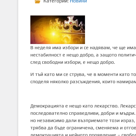
Категории:
Новини
В неделя има избори и се надявам, че ще им
нестабилност е нещо добро, а защото полити
след свободни избори, е нещо добро.
И тъй като ми се струва, че в моменти като т
споделя няколко разсъждения, които намирам
Демокрацията е нещо като лекарство. Лекарс
последователно справедливи, добри и мъдри.
но независимо дали възприемате този израз, 
трябва да бъде ограничена, сменяема и отгов
демокрацията и нейното проявление – свобод