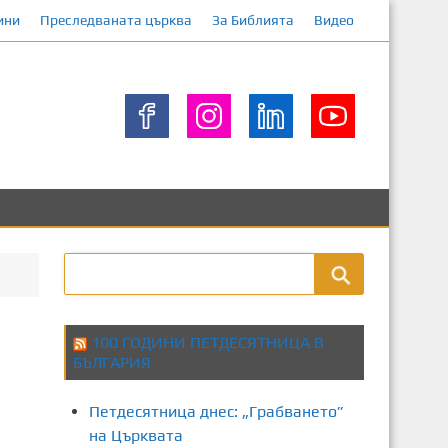
ини
Преследваната църква
За Библията
Видео
100 ГОДИНИ ПЕТДЕСЯТНИЦА В
БЪЛГАРИЯ
Петдесятница днес: „Грабването”
на Църквата