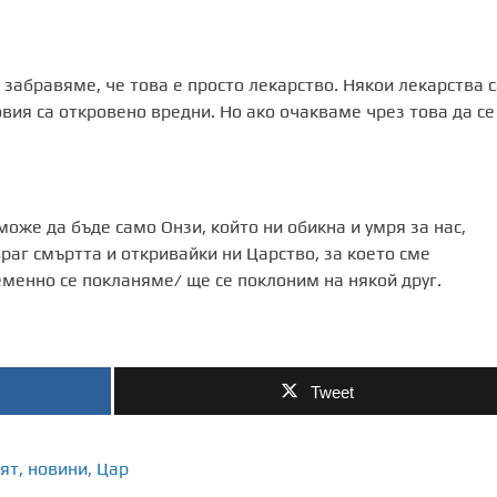
 забравяме, че това е просто лекарство. Някои лекарства с
овия са откровено вредни. Но ако очакваме чрез това да се
може да бъде само Онзи, който ни обикна и умря за нас,
аг смъртта и откривайки ни Царство, за което сме
еменно се покланяме/ ще се поклоним на някой друг.
Tweet
ят
,
новини
,
Цар