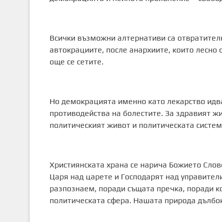
Всички възможни алтернативи са отвратителн
автокрациите, после анархиите, които лесно 
още се сетите.
Но демокрацията именно като лекарство идва 
противодейства на болестите. За здравият жи
политическият живот и политическата систем
Християнската храна се нарича Божието Слов
Царя над царете и Господарят над управители
разпознаем, поради същата пречка, поради к
политическата сфера. Нашата природа дълбок