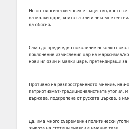
Но онтологически човек е същество, което се
на малки царе, които са зли и некомпетентни
да обясня.
Само до преди едно поколение няколко покол
поклонение измисления цар на марксизма/ком
нови илюзии и малки царе, претендиращи за
Противно на разпространеното мнение, най-
патриотизмът/традиционалистката утопия. И 
държава, подкрепена от руската църква, е им
Да, има много съвременни политически утопии
живота на стотици хиляди е именно тази.