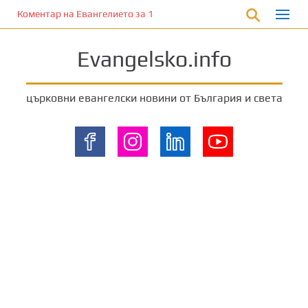
П
Коментар на Евангелието за 18 август 2024 г. от отец Йоан Хад
р
е
Evangelsko.info
м
и
н
църковни евангелски новини от България и света
е
т
е
к
ъ
м
о
с
н
о
в
н
о