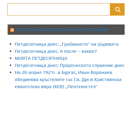
100 ГОДИНИ ПЕТДЕСЯТНИЦА В БЪЛГАРИЯ
Петдесятница днес: „Грабването” на Църквата
Петдесятница днес: А после – какво?
МОЯТА ПЕТДЕСЯТНИЦА
Петдесятница днес: Пророческото служение днес
На 26 април 1921г. в Бургас, Иван Воронаев
обединява кръстените със Св. Дух в Християнска
евангелска вяра (ХЕВ) „Пентекостел”