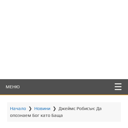
т
о
с
ъ
д
ъ
р
ж
а
н
и
е
МЕНЮ
Начало
❯
Новини
❯
Джеймс Робисън: Да
опознаем Бог като Баща