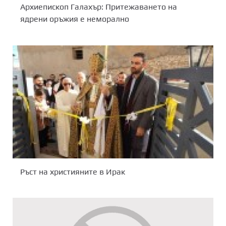
Архиепископ Галахър: Притежаването на
ядрени оръжия е неморално
Ръст на християните в Ирак