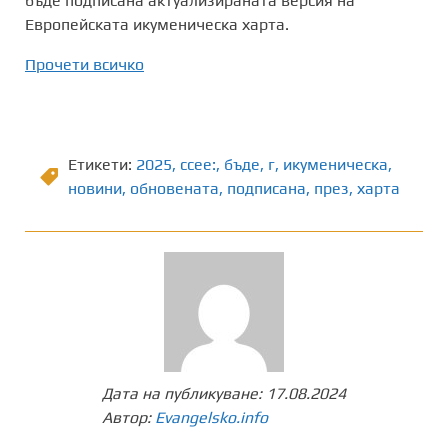
бъде подписана актуализираната версия на
Европейската икуменическа харта.
Прочети всичко
Етикети:
2025
,
ccee:
,
бъде
,
г
,
икуменическа
,
новини
,
обновената
,
подписана
,
през
,
харта
Дата на публикуване:
17.08.2024
Автор:
Evangelsko.info