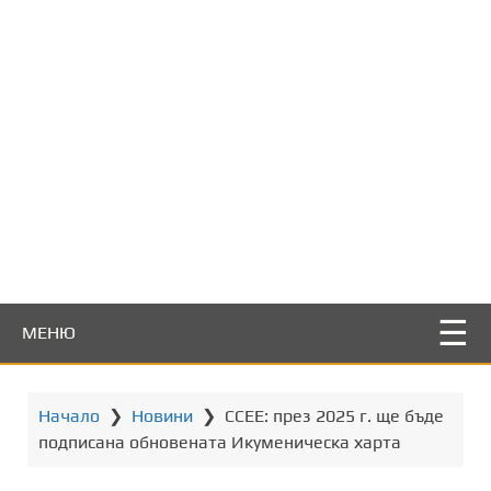
т
о
с
ъ
д
ъ
р
ж
а
н
и
е
МЕНЮ
Начало
❯
Новини
❯
CCEE: през 2025 г. ще бъде
подписана обновената Икуменическа харта