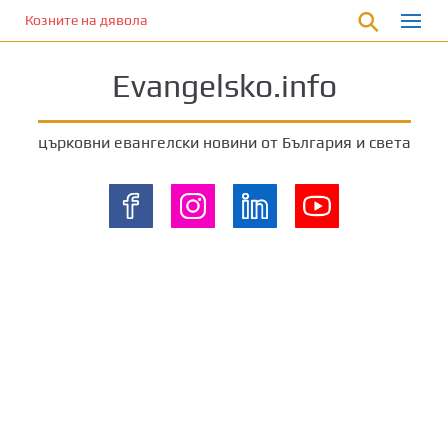
П
Козните на дявола
р
е
Evangelsko.info
м
и
н
църковни евангелски новини от България и света
е
т
е
к
ъ
м
о
с
н
о
в
н
о