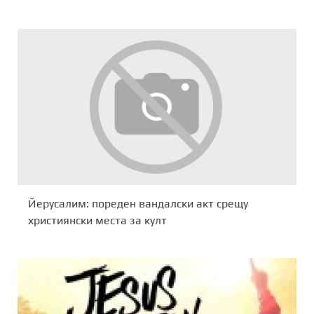
Йерусалим: пореден вандалски акт срещу
християнски места за култ