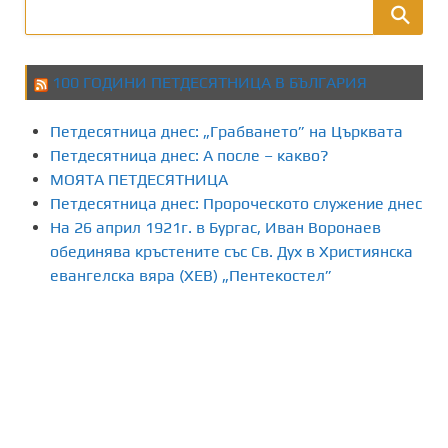
100 ГОДИНИ ПЕТДЕСЯТНИЦА В БЪЛГАРИЯ
Петдесятница днес: „Грабването” на Църквата
Петдесятница днес: А после – какво?
МОЯТА ПЕТДЕСЯТНИЦА
Петдесятница днес: Пророческото служение днес
На 26 април 1921г. в Бургас, Иван Воронаев
обединява кръстените със Св. Дух в Християнска
евангелска вяра (ХЕВ) „Пентекостел”