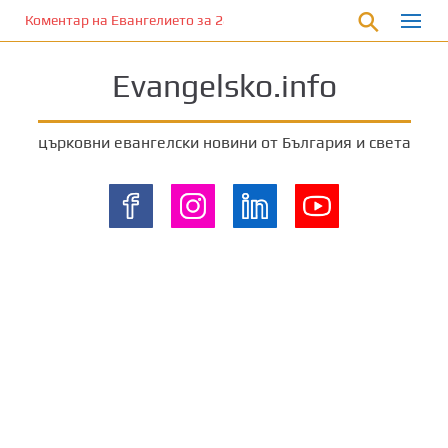
П
Коментар на Евангелието за 28 януари 2023 г. от отец Йоан Ха
р
е
Evangelsko.info
м
и
н
църковни евангелски новини от България и света
е
т
е
к
ъ
м
о
с
н
о
в
н
о