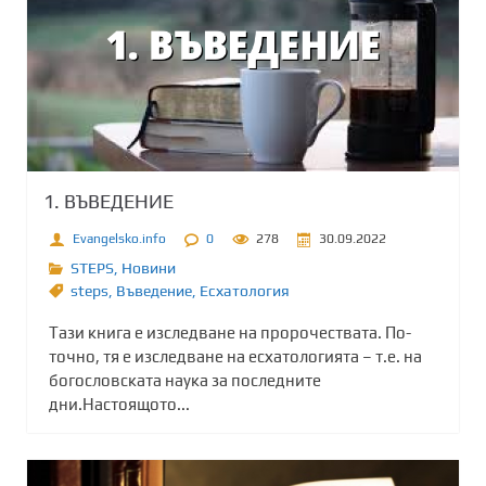
1. ВЪВЕДЕНИЕ
Evangelsko.info
0
278
30.09.2022
STEPS
,
Новини
steps
,
Въведение
,
Есхатология
Тази книга е изследване на пророчествата. По-
точно, тя е изследване на есхатологията – т.е. на
богословската наука за последните
дни.Настоящото...