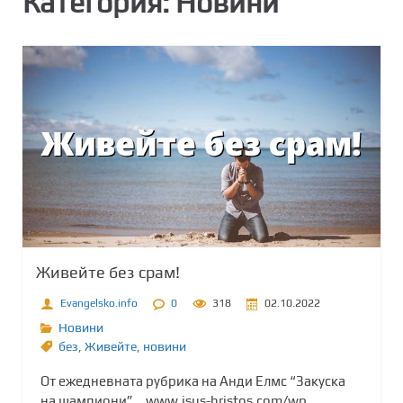
Категория:
Новини
Живейте без срам!
Evangelsko.info
0
318
02.10.2022
Новини
без
,
Живейте
,
новини
От ежедневната рубрика на Анди Елмс “Закуска
на шампиони”… www.isus-hristos.com/wp