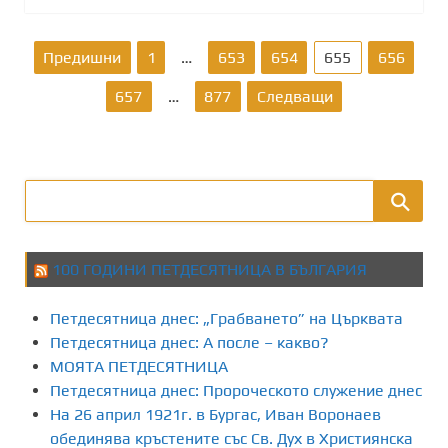
Р
Предишни
1
…
653
654
655
656
а
657
…
877
Следващи
з
д
е
л
100 ГОДИНИ ПЕТДЕСЯТНИЦА В БЪЛГАРИЯ
я
Петдесятница днес: „Грабването” на Църквата
н
Петдесятница днес: А после – какво?
МОЯТА ПЕТДЕСЯТНИЦА
е
Петдесятница днес: Пророческото служение днес
На 26 април 1921г. в Бургас, Иван Воронаев
н
обединява кръстените със Св. Дух в Християнска