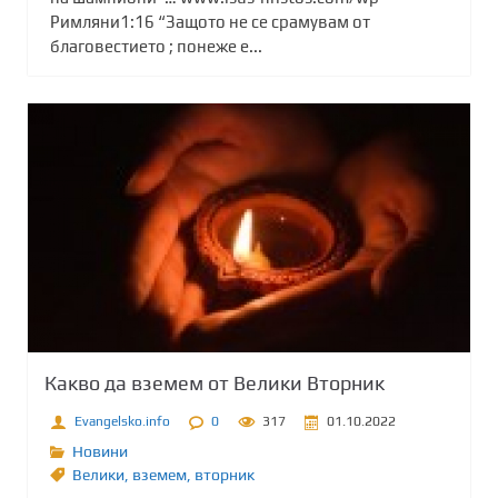
Римляни1:16 “Защото не се срамувам от
благовестието ; понеже е...
Какво да вземем от Велики Вторник
Evangelsko.info
0
317
01.10.2022
Новини
Велики
,
вземем
,
вторник