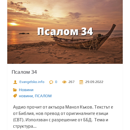
Псалом 34
Evangelsko.info
0
267
29.09.2022
Новини
новини
,
ПСАЛОМ
Аудио прочит от актьора Манол Къков. Текстът е
от Библия, нов превод от оригиналните езици
(СВТ). Използван с разрешение от ББД. Тема и
структура...