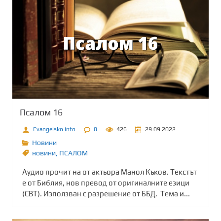
Псалом 16
Evangelsko.info
0
426
29.09.2022
Новини
новини
,
ПСАЛОМ
Аудио прочит на от актьора Манол Къков. Текстът
е от Библия, нов превод от оригиналните езици
(СВТ). Използван с разрешение от ББД. Тема и...