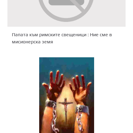
Папата към римските свещеници : Ние сме в
мисионерска земя