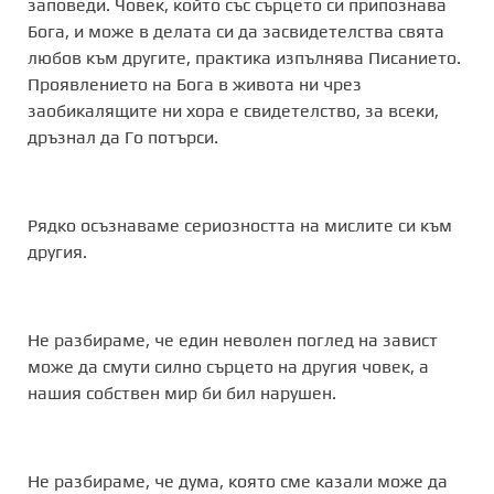
заповеди. Човек, който със сърцето си припознава
Бога, и може в делата си да засвидетелства свята
любов към другите, практика изпълнява Писанието.
Проявлението на Бога в живота ни чрез
заобикалящите ни хора е свидетелство, за всеки,
дръзнал да Го потърси.
Рядко осъзнаваме сериозността на мислите си към
другия.
Не разбираме, че един неволен поглед на завист
може да смути силно сърцето на другия човек, а
нашия собствен мир би бил нарушен.
Не разбираме, че дума, която сме казали може да