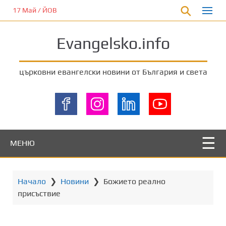
П
17 Май / ЙОВ
р
е
Evangelsko.info
м
и
н
църковни евангелски новини от България и света
е
т
е
к
ъ
м
МЕНЮ
о
с
н
Начало
❯
Новини
❯
Божието реално
о
присъствие
в
н
о