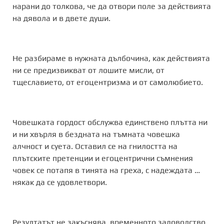
нарани до толкова, че да отвори поле за действията
на дявола и в двете души.
Не разбираме в нужната дълбочина, как действията
ни се предизвикват от лошите мисли, от
тщеславието, от егоцентризма и от самолюбието.
Човешката гордост обслужва единствено плътта ни
и ни хвърля в бездната на тъмната човешка
алчност и суета. Оставил се на гнилостта на
плътските претенции и егоцентрични съмнения
човек се потапя в тинята на греха, с надеждата …
някак да се удовлетвори.
Резултатът не закъснява, временното задоволство