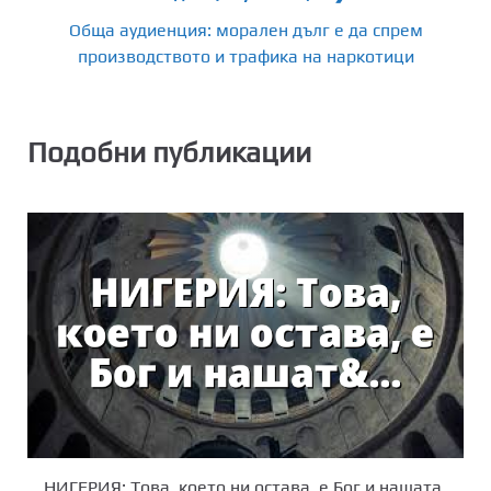
Обща аудиенция: морален дълг е да спрем
производството и трафика на наркотици
Подобни публикации
НИГЕРИЯ: Това, което ни остава, е Бог и нашата