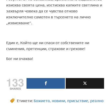
изисква своята цена, изстисква капките светлина и
захвърля човека да се чувства отново
изключително самотен в търсенето на лично
„извисяване”.
Един е, Който ще ни спаси от собствените ни
съмнения, претенции, страхове и грехове!
Бог ни очаква!
133
SHARES
Етикети:
Божието
,
новини
,
присъствие
,
реално