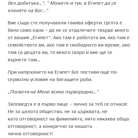
без добитъка…“, “ Можете и тук, в Египет да се
кланяте на Бог…“
Вие също сте получавали такива оферти. Целта е
била само една – да не се отдалечите твърде много
от вашия „Египет“. Ако там е работата ви, ако там е
семейството ви, ако там е свободното ви време, ако
там са децата ви, то много скоро и вие ще се
върнете там…
При напускането на Египет Бог постави още по-
сериозно условие на бягащите роби.
„Посвети на Мене всяко първородно…“
Заповедта е в първо лице – лично за теб се отнася!
Не за цялото общество, не за църквата, не
като отговорност на фамилията, нито някаква обща
отговорност, а конкретно за нашата
лична отговорност!