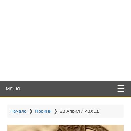
т
о
с
ъ
д
ъ
р
ж
а
н
и
е
МЕНЮ
Начало
❯
Новини
❯
23 Април / ИЗХОД