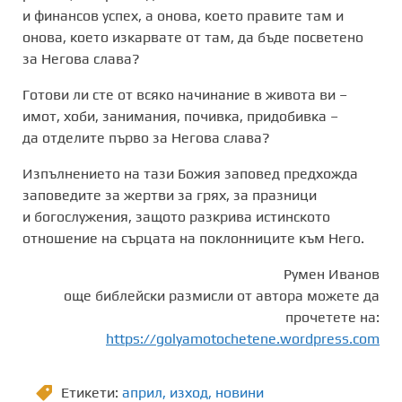
и финансов успех, а онова, което правите там и
онова, което изкарвате от там, да бъде посветено
за Негова слава?
Готови ли сте от всяко начинание в живота ви –
имот, хоби, занимания, почивка, придобивка –
да отделите първо за Негова слава?
Изпълнението на тази Божия заповед предхожда
заповедите за жертви за грях, за празници
и богослужения, защото разкрива истинското
отношение на сърцата на поклонниците към Него.
Румен Иванов
още библейски размисли от автора можете да
прочетете на:
https://golyamotochetene.wordpress.com
Етикети:
април
,
изход
,
новини