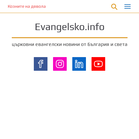
П
Козните на дявола
р
е
Evangelsko.info
м
и
н
църковни евангелски новини от България и света
е
т
е
к
ъ
м
о
с
н
о
в
н
о