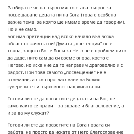
Разбира се че на първо място става въпрос за
посвещаване децата ни на Бога (това е особено
важна тема, за която ще имаме време да говорим).
Но и не само.
Бог има претенции над всяко начало във всяка
област от живота ни! Думата „претенции“ не е
точна, защото Бог е Бог и за Него не е проблем нито
да даде, нито сам да си вземе онова, което е
Негово, но иска ние да го направим драговолно и с
радост. При това самото „посвещение“ не е
отнемане, а ясно прогласяване на Божия
суверенитет и върховност над живота ни.
Готови ли сте да посветите децата си на Бог, не
само както се прави – за здраве и благословение, а
и за да му служат?
Готови ли сте да посветите на Бога новата си
работа, не просто да искате от Него благословение