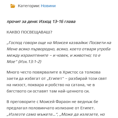
Категории:
Новини
прочит за деня: Изход 13-16 глава
КАКВО ПОСВЕЩАВАШ?
„Господ говори още на Моисея казвайки: Посвети на
Мене всяко първородно, всяко, което отваря утроба
между израилтяните – и човек
,
и животно; то е
Мое“
(
Изх.13:1-2
)
Много често повярвалите в Христос са толкова
заети да избягат от „Египет“ – разбирай този свят
на низост, поквара и робство на сатана, че в
бягството си оставят там най-ценното си.
В преговорите с Моисей Фараон не веднъж бе
предлагал половинчато излизане от Египет.
„Излезте само мъжете…“, „Може да излезете, но