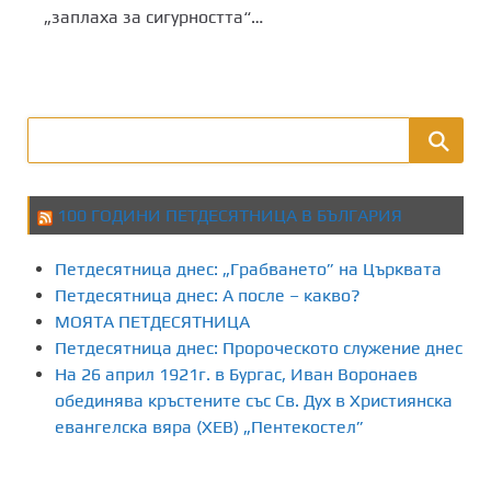
„заплаха за сигурността“…
100 ГОДИНИ ПЕТДЕСЯТНИЦА В БЪЛГАРИЯ
Петдесятница днес: „Грабването” на Църквата
Петдесятница днес: А после – какво?
МОЯТА ПЕТДЕСЯТНИЦА
Петдесятница днес: Пророческото служение днес
На 26 април 1921г. в Бургас, Иван Воронаев
обединява кръстените със Св. Дух в Християнска
евангелска вяра (ХЕВ) „Пентекостел”