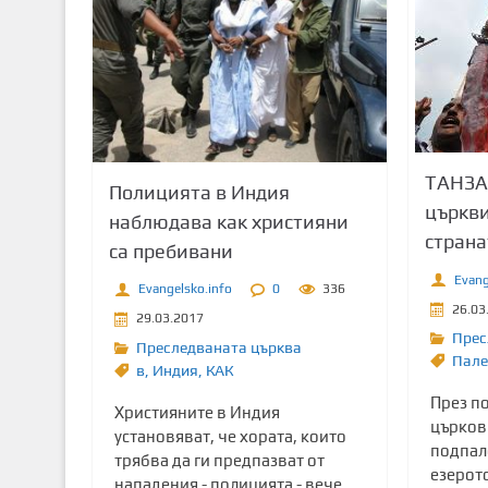
т
о
с
ъ
д
ъ
р
ТАНЗА
Полицията в Индия
ж
църкви
наблюдава как християни
а
страна
са пребивани
н
и
Evang
Evangelsko.info
0
336
е
26.03
29.03.2017
Прес
Преследваната църква
Пал
в
,
Индия
,
КАК
През п
Християните в Индия
църков
установяват, че хората, които
подпал
трябва да ги предпазват от
езерот
нападения - полицията - вече