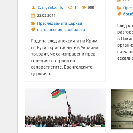
Evangelsko.info
1
608
Прес
бомб
22.03.2017
Преследваната църква
След к
на
,
опасения
,
свободата
разгово
в Пакис
Година след анексията на Крим
органи
от Русия християните в Украйна
ситуац
твърдят, че са изправени пред
ескалир
гонения от страна на
сепаратистите. Евангелските
църкви в...