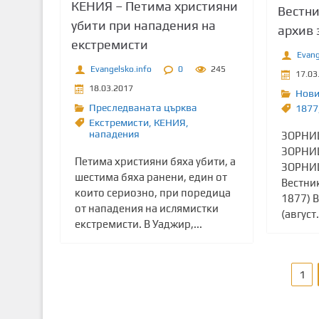
КЕНИЯ – Петима християни
Вестн
убити при нападения на
архив 
екстремисти
Evang
Evangelsko.info
0
245
17.03
18.03.2017
Нов
Преследваната църква
1877
Екстремисти
,
КЕНИЯ
,
нападения
ЗОРНИЦ
ЗОРНИЦ
Петима християни бяха убити, а
ЗОРНИЦ
шестима бяха ранени, един от
Вестни
които сериозно, при поредица
1877) 
от нападения на ислямистки
(август.
екстремисти. В Уаджир,...
Р
1
а