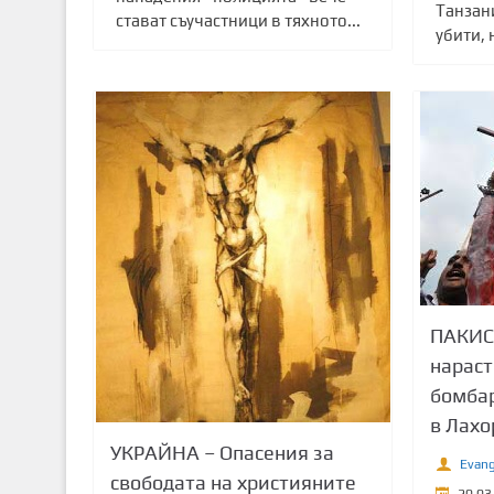
Танзани
стават съучастници в тяхното...
убити, н
ПАКИС
нараст
бомбар
в Лахо
УКРАЙНА – Опасения за
Evang
свободата на християните
20.03