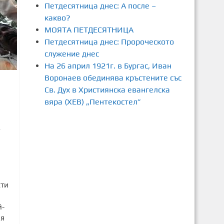
Петдесятница днес: А после –
какво?
МОЯТА ПЕТДЕСЯТНИЦА
Петдесятница днес: Пророческото
служение днес
На 26 април 1921г. в Бургас, Иван
Воронаев обединява кръстените със
Св. Дух в Християнска евангелска
вяра (ХЕВ) „Пентекостел”
4
сти
й-
ия