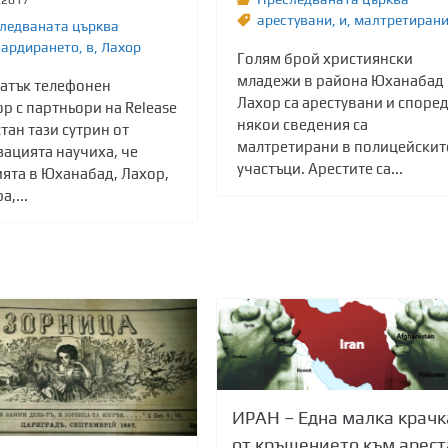
арестувани
,
и
,
малтретиран
ледваната църква
ардирането
,
в
,
Лахор
Голям брой християнски
младежи в района Юханабад 
ратък телефонен
Лахор са арестувани и споре
р с партньори на Release
някои сведения са
тан тази сутрин от
малтретирани в полицейскит
зацията научиха, че
участъци. Арестите са...
ията в Юханабад, Лахор,
а,...
ИРАН – Една малка крачк
от кръщението към арест