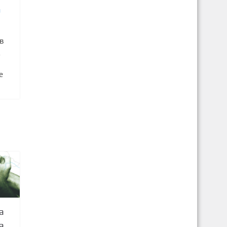
и
в
д
е
а
а