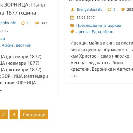
ик ЗОРНИЦА: Пълен
Evangelsko.info
0
26
за 1877 година
17.03.2017
elsko.info
0
347
Преследваната църква
.2017
ареста
,
Една
,
Иран
ини
Иранци, майка и син, са плат
,
Архив
,
вестник
висока цена за обръщането с
към Христос – само няколко
А (декември 1877)
месеца след като са били
А (ноември 1877)
кръстени. Вероника и Август
А (октомври 1877)
са...
к ЗОРНИЦА (септември
Вестник ЗОРНИЦА
..
2
3
Следващи