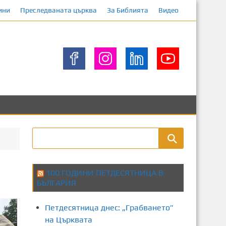
ини
Преследваната църква
За Библията
Видео
100 ГОДИНИ ПЕТДЕСЯТНИЦА В
БЪЛГАРИЯ
Петдесятница днес: „Грабването”
на Църквата