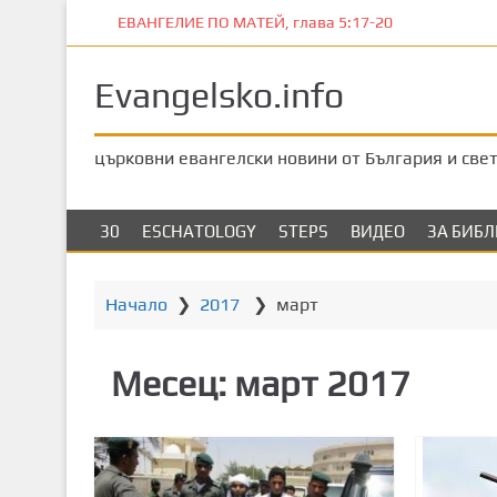
П
ЕВАНГЕЛИЕ ПО МАТЕЙ, глава 5:17-20
р
е
Evangelsko.info
м
и
н
църковни евангелски новини от България и све
е
т
е
30
ESCHATOLOGY
STEPS
ВИДЕО
ЗА БИБ
к
ъ
м
Начало
❯
2017
❯
март
о
с
Месец:
март 2017
н
о
в
н
о