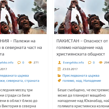
НИЯ – Палежи на
ПАКИСТАН – Опасност от
 в северната част на
голямо нападение над
та
християнската общност
elsko.info
0
271
Evangelsko.info
0
29
.2017
23.03.2017
ледваната църква
Преследваната църква
ежи
,
северната
,
страната
голямо
,
над
,
Нападение
оследния месец три
Беше съобщено, че екстреми
ни сгради са били
може да планират мащабно
ени в област близо до
нападение над Юханабад, на
о Виктория в северна
голямата християнска колон