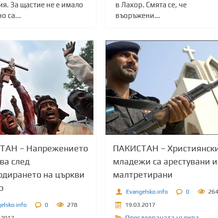
я. За щастие не е имало
в Лахор. Смята се, че
о са...
въоръжени...
ТАН – Напрежението
ПАКИСТАН – Християнск
ва след
младежи са арестувани и
дирането на църкви
малтретирани
р
Evangelsko.info
0
26
elsko.info
0
278
19.03.2017
Преследваната църква
.2017