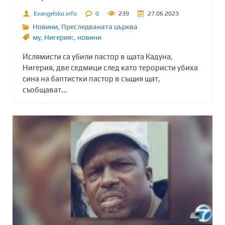
Evangelsko.info
0
239
27.06.2023
Новини
,
Преследваната църква
му
,
Нигерия:
,
новини
Ислямисти са убили пастор в щата Кадуна,
Нигерия, две седмици след като терористи убиха
сина на баптистки пастор в същия щат,
съобщават...