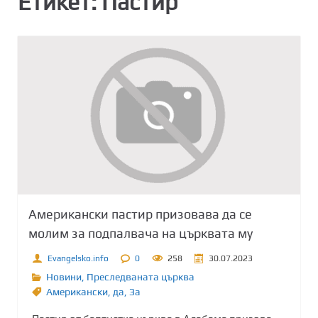
Етикет:
Пастир
Американски пастир призовава да се
молим за подпалвача на църквата му
Evangelsko.info
0
258
30.07.2023
Новини
,
Преследваната църква
Американски
,
да
,
Зa