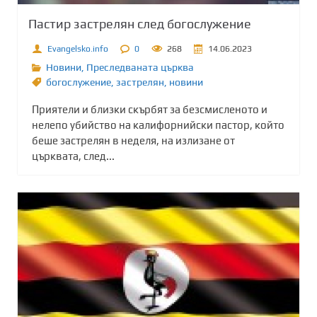
Пастир застрелян след богослужение
Evangelsko.info
0
268
14.06.2023
Новини
,
Преследваната църква
богослужение
,
застрелян
,
новини
Приятели и близки скърбят за безсмисленото и
нелепо убийство на калифорнийски пастор, който
беше застрелян в неделя, на излизане от
църквата, след...