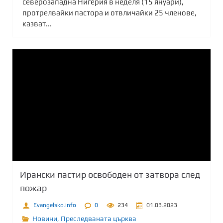
северозападна Нигерия в неделя (15 януари),
протрелвайки пастора и отвличайки 25 членове,
казват...
Ирански пастир освободен от затвора след
пожар
Evangelsko.info
0
234
01.03.2023
Новини
,
Преследваната църква