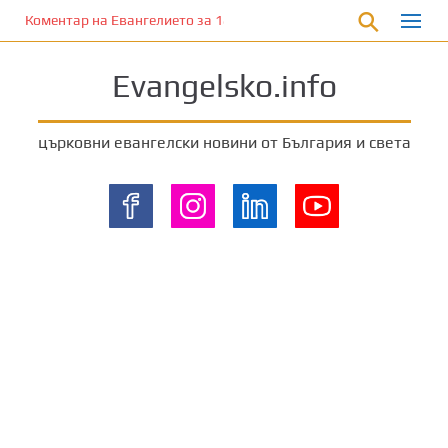
П
Коментар на Евангелието за 18 август 2024 г. от отец Йоан Хад
р
е
Evangelsko.info
м
и
н
църковни евангелски новини от България и света
е
т
е
к
ъ
м
о
с
н
о
в
н
о