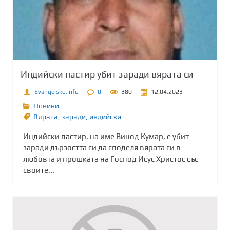
Индийски пастир убит заради вярата си
Evangelsko.info
0
380
12.04.2023
Новини
Вярата
,
заради
,
индийски
Индийски пастир, на име Винод Кумар, е убит
заради дързостта си да споделя вярата си в
любовта и прошката на Господ Исус Христос със
своите...