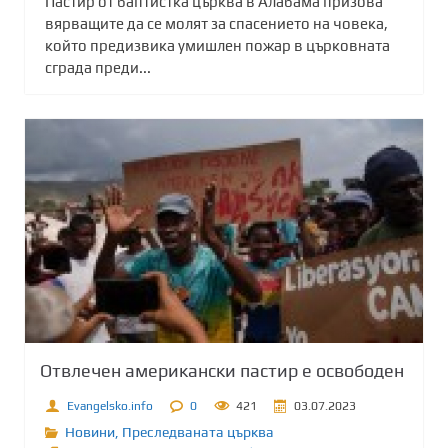
Пастир от баптистка църква в Алабама призова
вярващите да се молят за спасението на човека,
който предизвика умишлен пожар в църковната
сграда преди...
Отвлечен американски пастир е освободен
Evangelsko.info
0
421
03.07.2023
Новини
,
Преследваната църква