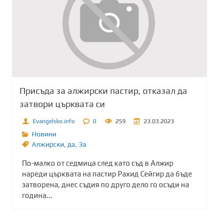
Присъда за алжирски пастир, отказал да
затвори църквата си
Evangelsko.info
0
259
23.03.2023
Новини
Алжирски
,
да
,
Зa
По-малко от седмица след като съд в Алжир
нареди църквата на пастир Рахид Сейгир да бъде
затворена, днес съдия по друго дело го осъди на
година...