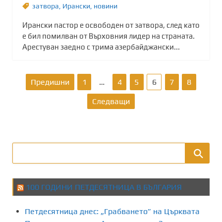
затвора
,
Ирански
,
новини
Ирански пастор е освободен от затвора, след като
е бил помилван от Върховния лидер на страната.
Арестуван заедно с трима азербайджански...
Р
Предишни
1
…
4
5
6
7
8
а
Следващи
з
д
е
л
100 ГОДИНИ ПЕТДЕСЯТНИЦА В БЪЛГАРИЯ
я
Петдесятница днес: „Грабването” на Църквата