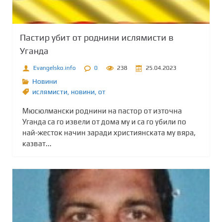
Пастир убит от роднини ислямисти в
Уганда
Evangelsko.info
0
238
25.04.2023
Новини
ислямисти
,
новини
,
от
Мюсюлмански роднини на пастор от източна
Уганда са го извели от дома му и са го убили по
най-жесток начин заради християнската му вяра,
казват...