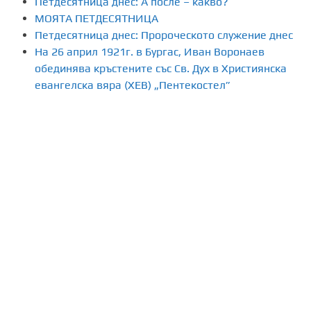
н
Петдесятница днес: А после – какво?
МОЯТА ПЕТДЕСЯТНИЦА
е
Петдесятница днес: Пророческото служение днес
На 26 април 1921г. в Бургас, Иван Воронаев
н
обединява кръстените със Св. Дух в Християнска
а
евангелска вяра (ХЕВ) „Пентекостел”
п
у
б
л
и
к
а