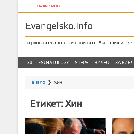
П
17 Май / ЙОВ
р
е
Evangelsko.info
м
и
н
църковни евангелски новини от България и све
е
т
е
30
ESCHATOLOGY
STEPS
ВИДЕО
ЗА БИБ
к
ъ
м
Начало
❯
Хин
о
с
Етикет:
Хин
н
о
в
н
о