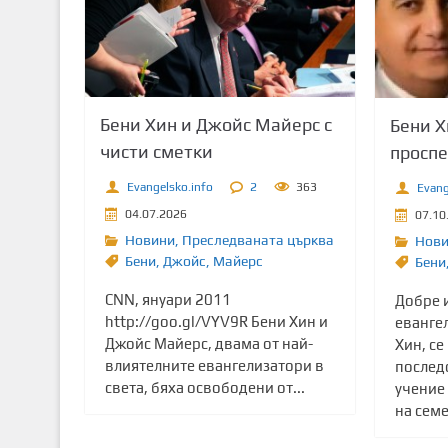
т
о
с
ъ
д
Бени Хин и Джойс Майерс с
Бени Х
ъ
чисти сметки
проспе
р
ж
Evangelsko.info
2
363
Evang
а
04.07.2026
07.10
н
Новини
,
Преследваната църква
Нов
и
Бени
,
Джойс
,
Майерс
Бени
е
CNN, януари 2011
Добре 
http://goo.gl/VYV9R Бени Хин и
еванге
Джойс Майерс, двама от най-
Хин, се
влиятелните евангелизатори в
послед
света, бяха освободени от...
учение 
на семе