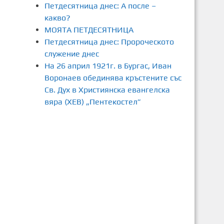
Петдесятница днес: А после –
какво?
МОЯТА ПЕТДЕСЯТНИЦА
Петдесятница днес: Пророческото
служение днес
На 26 април 1921г. в Бургас, Иван
Воронаев обединява кръстените със
Св. Дух в Християнска евангелска
вяра (ХЕВ) „Пентекостел”