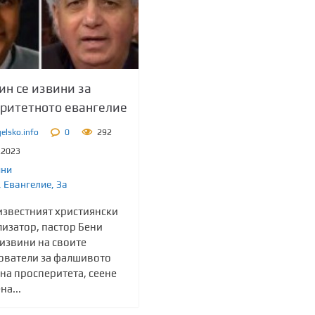
ин се извини за
ритетното евангелие
elsko.info
0
292
.2023
ини
,
Евангелие
,
Зa
известният християнски
лизатор, пастор Бени
 извини на своите
ователи за фалшивото
на просперитета, сеене
на...