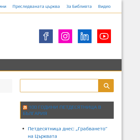
ини
Преследваната църква
За Библията
Видео
100 ГОДИНИ ПЕТДЕСЯТНИЦА В
БЪЛГАРИЯ
Петдесятница днес: „Грабването”
на Църквата