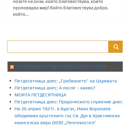
нозете на онзи, който благовествува, който
проповядва мир! Който благовествува добро,
който...
100 ГОДИНИ ПЕТДЕСЯТНИЦА В БЪЛГАРИЯ
Петдесятница днес: „Грабването” на Църквата
Петдесятница днес: А после – какво?
МОЯТА ПЕТДЕСЯТНИЦА
Петдесятница днес: Пророческото служение днес
На 26 април 1921г. в Бургас, Иван Воронаев
обединява кръстените със Св. Дух в Християнска
евангелска вяра (ХЕВ) „Пентекостел”