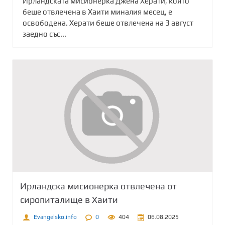
Ирландската мисионерка Джена Херати, която
беше отвлечена в Хаити миналия месец, е
освободена. Херати беше отвлечена на 3 август
заедно със...
Ирландска мисионерка отвлечена от
сиропиталище в Хаити
Evangelsko.info
0
404
06.08.2025