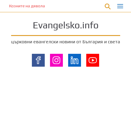
П
Козните на дявола
р
е
Evangelsko.info
м
и
н
църковни евангелски новини от България и света
е
т
е
к
ъ
м
о
с
н
о
в
н
о