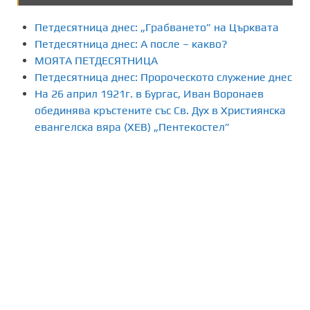
л
Петдесятница днес: „Грабването” на Църквата
я
Петдесятница днес: А после – какво?
МОЯТА ПЕТДЕСЯТНИЦА
н
Петдесятница днес: Пророческото служение днес
На 26 април 1921г. в Бургас, Иван Воронаев
е
обединява кръстените със Св. Дух в Християнска
н
евангелска вяра (ХЕВ) „Пентекостел”
а
п
у
б
л
и