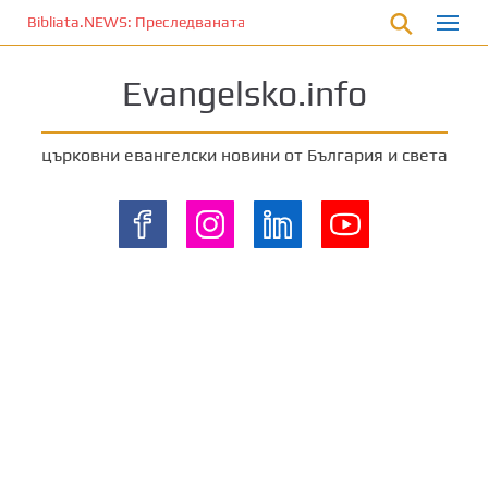
П
Bibliata.NEWS: Преследваната църква [20 март 2026]
р
е
Evangelsko.info
м
и
н
църковни евангелски новини от България и света
е
т
е
к
ъ
м
о
с
н
о
в
н
о