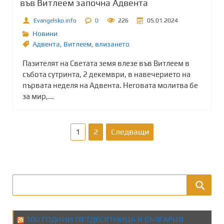
във Витлеем започна Адвента
Evangelsko.info
0
226
05.01.2024
Новини
Адвента
,
Витлеем
,
влизането
Пазителят на Светата земя влезе във Витлеем в
събота сутринта, 2 декември, в навечерието на
първата неделя на Адвента. Неговата молитва бе
за мир,...
Р
1
2
Следващи
а
з
д
е
100 ГОДИНИ ПЕТДЕСЯТНИЦА В БЪЛГАРИЯ