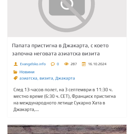
Папата пристигна в Джакарта, с което
започна неговата азиатска визита
Evangelsko.info
0
287
16.10.2024
Новини
азиатска
,
визита
,
Джакарта
След 13-часов полет, на 3 септември в 11:30 ч.
местно време (6:30 ч. CET), Франциск пристигна
на международното летище Сукарно Хата в
Джакарта,...