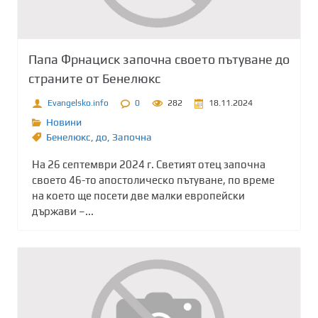
Папа Фрнациск започна своето пътуване до
страните от Бенелюкс
Evangelsko.info
0
282
18.11.2024
Новини
Бенелюкс
,
до
,
Започна
На 26 септември 2024 г. Светият отец започна
своето 46-то апостолическо пътуване, по време
на което ще посети две малки европейски
държави –...