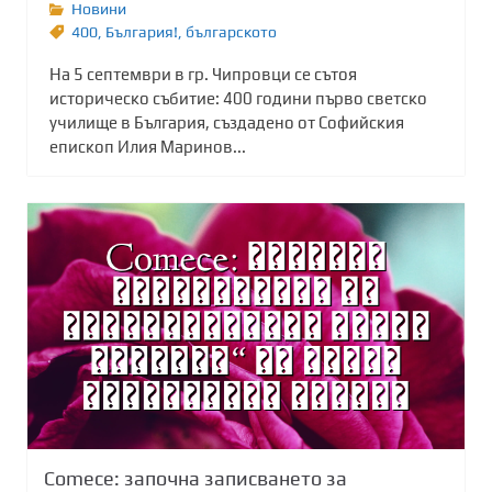
Новини
400
,
България!
,
българското
На 5 септември в гр. Чипровци се сътоя
историческо събитие: 400 години първо светско
училище в България, създадено от Софийския
епископ Илия Маринов...
Comece: започна записването за