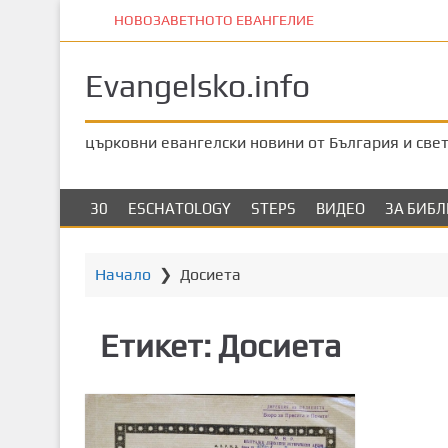
П
НОВОЗАВЕТНОТО ЕВАНГЕЛИЕ
р
е
Evangelsko.info
м
и
н
църковни евангелски новини от България и све
е
т
е
30
ESCHATOLOGY
STEPS
ВИДЕО
ЗА БИБ
к
ъ
м
Начало
❯
Досиета
о
с
Етикет:
Досиета
н
о
в
н
о