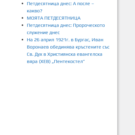
Петдесятница днес: А после –
какво?
МОЯТА ПЕТДЕСЯТНИЦА
Петдесятница днес: Пророческото
служение днес
На 26 април 1921г. в Бургас, Иван
Воронаев обединява кръстените със
Св. Дух в Християнска евангелска
вяра (ХЕВ) „Пентекостел”