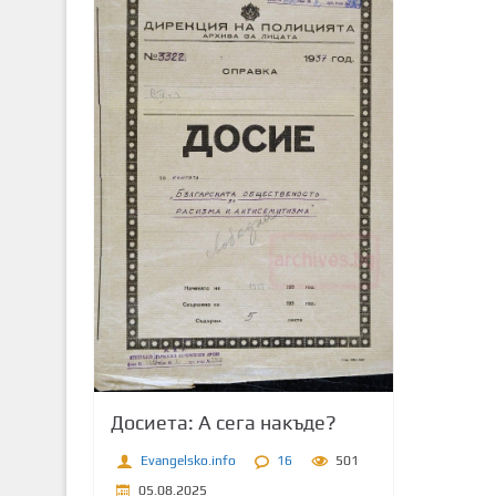
т
о
с
ъ
д
ъ
р
ж
а
н
и
е
Досиета: А сега накъде?
Evangelsko.info
16
501
05.08.2025