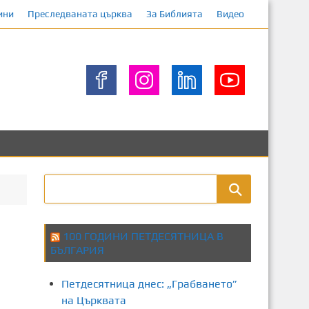
ини
Преследваната църква
За Библията
Видео
100 ГОДИНИ ПЕТДЕСЯТНИЦА В
БЪЛГАРИЯ
Петдесятница днес: „Грабването”
на Църквата