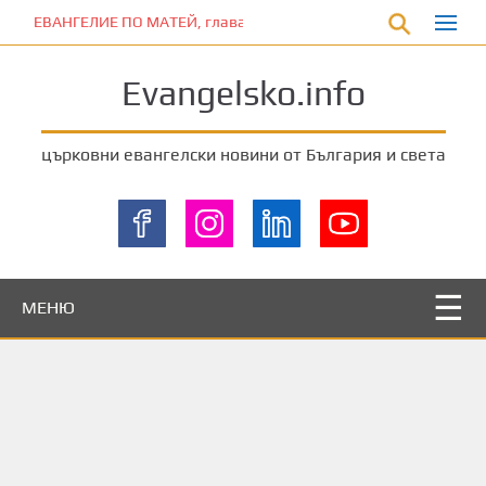
П
ЕВАНГЕЛИЕ ПО МАТЕЙ, глава 5:17-20
р
е
Evangelsko.info
м
и
н
църковни евангелски новини от България и света
е
т
е
к
ъ
м
МЕНЮ
о
с
н
о
в
н
о