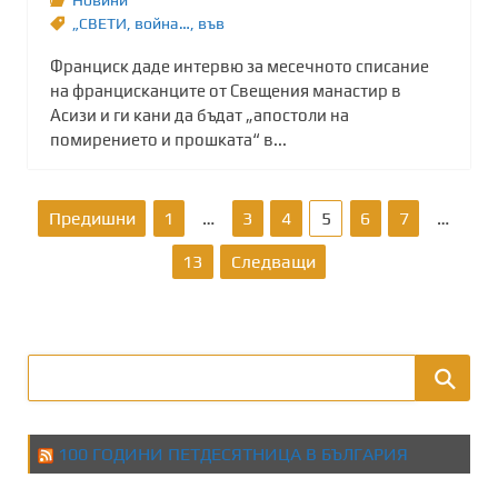
„СВЕТИ
,
война…
,
във
Франциск даде интервю за месечното списание
на францисканците от Свещения манастир в
Асизи и ги кани да бъдат „апостоли на
помирението и прошката“ в...
Р
Предишни
1
…
3
4
5
6
7
…
а
13
Следващи
з
д
е
л
100 ГОДИНИ ПЕТДЕСЯТНИЦА В БЪЛГАРИЯ
я