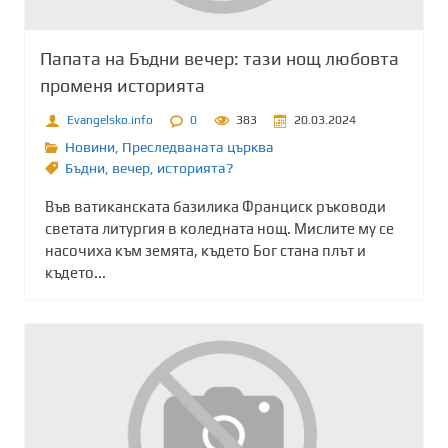
Папата на Бъдни вечер: тази нощ любовта
променя историята
Evangelsko.info
0
383
20.03.2024
Новини
,
Преследваната църква
Бъдни
,
вечер
,
историята?
Във ватиканската базилика Франциск ръководи
светата литургия в коледната нощ. Мислите му се
насочиха към земята, където Бог стана плът и
където...