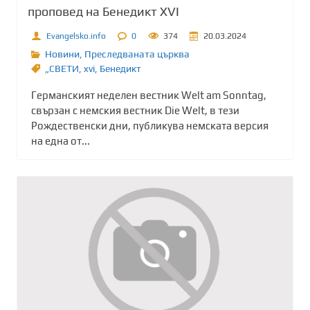
проповед на Бенедикт XVI
Evangelsko.info
0
374
20.03.2024
Новини
,
Преследваната църква
„СВЕТИ
,
xvi
,
Бенедикт
Германският неделен вестник Welt am Sonntag,
свързан с немския вестник Die Welt, в тези
Рождественски дни, публикува немската версия
на една от...