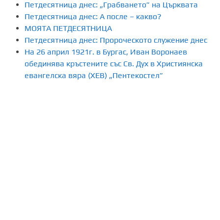
Петдесятница днес: „Грабването” на Църквата
н
Петдесятница днес: А после – какво?
МОЯТА ПЕТДЕСЯТНИЦА
е
Петдесятница днес: Пророческото служение днес
На 26 април 1921г. в Бургас, Иван Воронаев
н
обединява кръстените със Св. Дух в Християнска
а
евангелска вяра (ХЕВ) „Пентекостел”
п
у
б
л
и
к
а