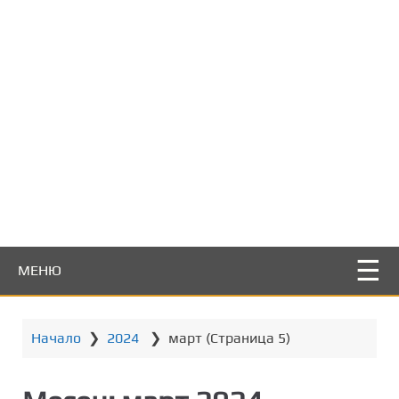
т
о
с
ъ
д
ъ
р
ж
а
н
и
е
МЕНЮ
Начало
❯
2024
❯
март
(Страница 5)