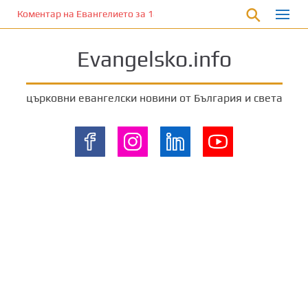
П
Коментар на Евангелието за 18 август 2024 г. от отец Йоан Хад
р
е
Evangelsko.info
м
и
н
църковни евангелски новини от България и света
е
т
е
к
ъ
м
о
с
н
о
в
н
о