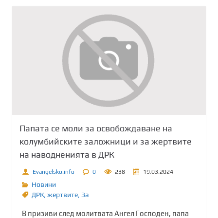
Папата се моли за освобождаване на
колумбийските заложници и за жертвите
на наводненията в ДРК
Evangelsko.info
0
238
19.03.2024
Новини
ДРК
,
жертвите
,
Зa
В призиви след молитвата Ангел Господен, папа