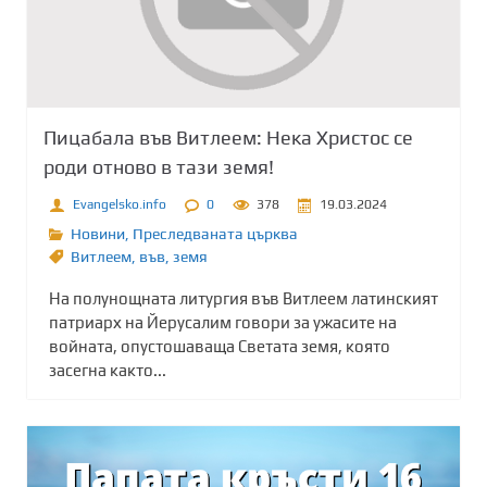
Пицабала във Витлеем: Нека Христос се
роди отново в тази земя!
Evangelsko.info
0
378
19.03.2024
Новини
,
Преследваната църква
Витлеем
,
във
,
земя
На полунощната литургия във Витлеем латинският
патриарх на Йерусалим говори за ужасите на
войната, опустошаваща Светата земя, която
засегна както...