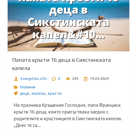
Папата кръсти 16 деца в Сикстинската
капела
Evangelsko.info
0
245
19.03.2024
Новини
деца
,
капела
,
кръсти
На празника Кръщение Господне, папа Франциск
кръсти 16 деца, които присъстваха заедно с
родителите и кръстниците в Сикстинската капела.
„Днес те са...