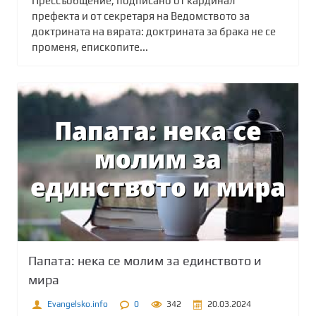
Прессъобщение, подписано от кардинал
префекта и от секретаря на Ведомството за
доктрината на вярата: доктрината за брака не се
променя, епископите...
Папата: нека се молим за единството и
мира
Evangelsko.info
0
342
20.03.2024