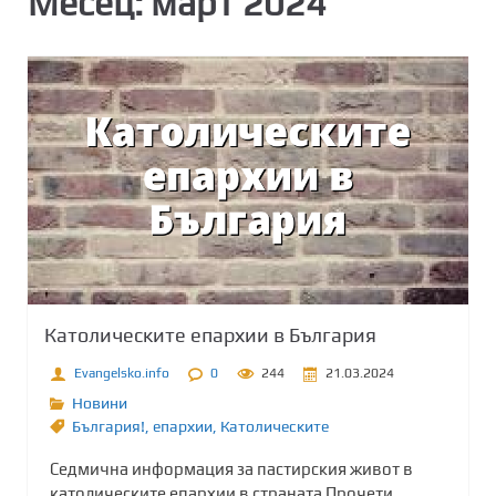
Месец:
март 2024
Католическите епархии в България
Evangelsko.info
0
244
21.03.2024
Новини
България!
,
епархии
,
Католическите
Седмична информация за пастирския живот в
католическите епархии в страната Прочети...