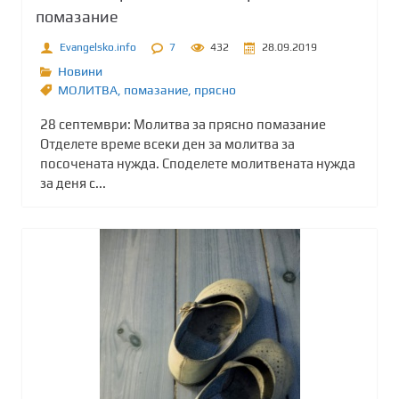
помазание
Evangelsko.info
7
432
28.09.2019
Новини
МОЛИТВА
,
помазание
,
прясно
28 септември: Молитва за прясно помазание
Отделете време всеки ден за молитва за
посочената нужда. Споделете молитвената нужда
за деня с...