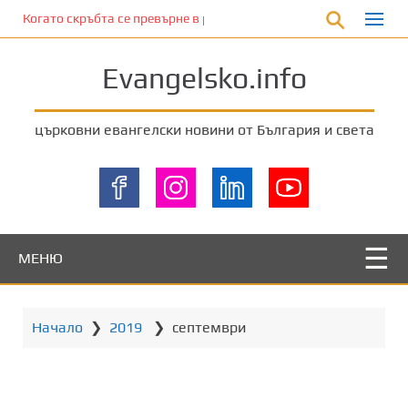
П
Когато скръбта се превърне в радост
р
е
Evangelsko.info
м
и
н
църковни евангелски новини от България и света
е
т
е
к
ъ
м
МЕНЮ
о
с
н
Начало
❯
2019
❯
септември
о
в
н
о