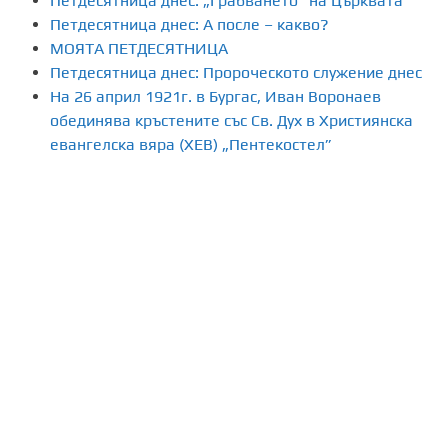
Петдесятница днес: „Грабването” на Църквата
я
Петдесятница днес: А после – какво?
МОЯТА ПЕТДЕСЯТНИЦА
н
Петдесятница днес: Пророческото служение днес
На 26 април 1921г. в Бургас, Иван Воронаев
е
обединява кръстените със Св. Дух в Християнска
н
евангелска вяра (ХЕВ) „Пентекостел”
а
п
у
б
л
и
к