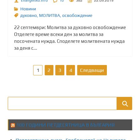
Evangelsko.info
10
382
22.09.2019
Новини
духовно
,
МОЛИТВА
,
освобождение
22 септември: Молитва за духовно освобождение
Отделете време всеки ден за молитва за
посочената нужда. Споделете молитвената нужда
за деня с...
Р
1
2
3
4
Следващи
а
з
д
е
100 ГОДИНИ ПЕТДЕСЯТНИЦА В БЪЛГАРИЯ
л