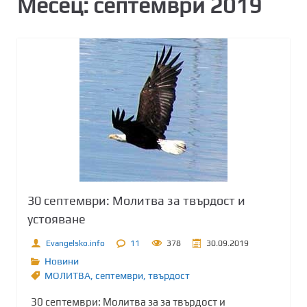
Месец:
септември 2019
30 септември: Молитва за твърдост и
устояване
Evangelsko.info
11
378
30.09.2019
Новини
МОЛИТВА
,
септември
,
твърдост
30 септември: Молитва за за твърдост и