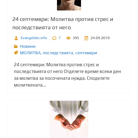
24 септември: Молитва против стрес и
последствията от него
Evangelsko.info
7
395
24.09.2019
Новини
МОЛИТВА
,
последствията
,
септември
24 септември: Молитва против стрес и
последствията от него Отделете време всеки ден
за молитва за посочената нужда. Споделете
молитвената...