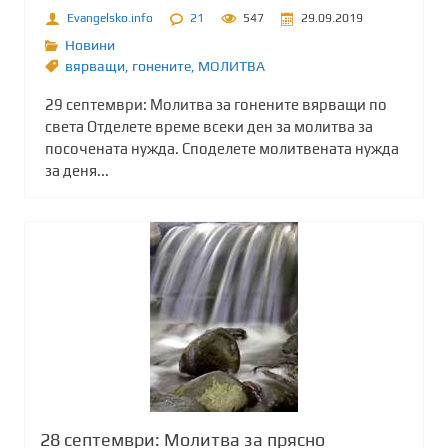
Evangelsko.info
21
547
29.09.2019
Новини
вярващи
,
гонените
,
МОЛИТВА
29 септември: Молитва за гонените вярващи по
света Отделете време всеки ден за молитва за
посочената нужда. Споделете молитвената нужда
за деня...
28 септември: Молитва за прясно