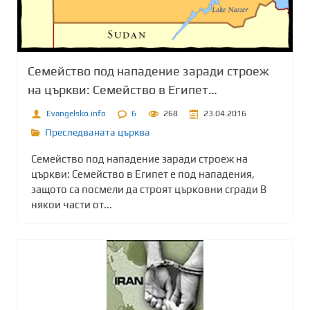
Семейство под нападение заради строеж
на църкви: Семейство в Египет…
Evangelsko.info
6
268
23.04.2016
Преследваната църква
Семейство под нападение заради строеж на
църкви: Семейство в Египет е под нападения,
защото са посмели да строят църковни сгради В
някои части от...