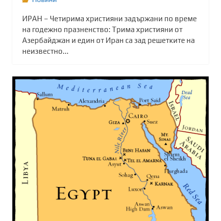
ИРАН – Четирима християни задържани по време
на годежно празненство: Трима християни от
Азербайджан и един от Иран са зад решетките на
неизвестно...