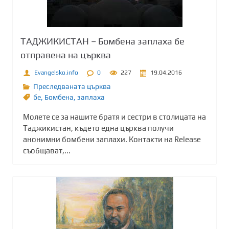
ТАДЖИКИСТАН – Бомбена заплаха бе
отправена на църквa
Evangelsko.info
0
227
19.04.2016
Преследваната църква
бе
,
Бомбена
,
заплаха
Молете се за нашите братя и сестри в столицата на
Таджикистан, където една църква получи
анонимни бомбени заплахи. Контакти на Release
съобщават,...