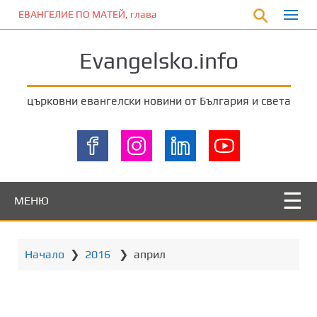
П
ЕВАНГЕЛИЕ ПО МАТЕЙ, глава 11:12
р
е
Evangelsko.info
м
и
н
църковни евангелски новини от България и света
е
т
е
к
ъ
м
МЕНЮ
о
с
н
Начало
❯
2016
❯
април
о
в
н
о