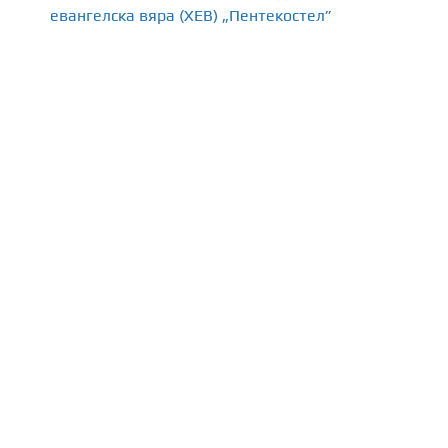
евангелска вяра (ХЕВ) „Пентекостел”