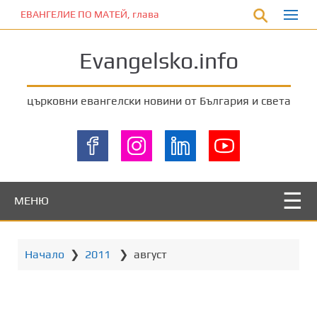
П
ЕВАНГЕЛИЕ ПО МАТЕЙ, глава 5:17-20
р
е
Evangelsko.info
м
и
н
църковни евангелски новини от България и света
е
т
е
к
ъ
м
МЕНЮ
о
с
н
Начало
❯
2011
❯
август
о
в
н
о