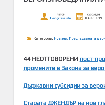
т
о
АВТОР
СЪЗДАДЕН
с
03.02.2019
Evangelsko.info
ъ
д
ъ
р
Категории:
Новини
,
Преследваната цър
ж
а
н
44 НЕОТГОВОРЕНИ
пост-про
и
е
промените в Закона за вер
Държавни субсидии за веро
Старата ДЖЕНДЪР на нов гл