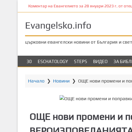
П
Коментар на Евангелието за 28 януари 2023 г. от отец
р
е
Evangelsko.info
м
и
н
църковни евангелски новини от България и све
е
т
е
30
ESCHATOLOGY
STEPS
ВИДЕО
ЗА БИБ
к
ъ
м
Начало
❯
Новини
❯
ОЩЕ нови промени и по
о
с
н
о
ОЩЕ нови промени и п
в
н
ВЕРОИЗПОВЕДАНИЯТА 
о