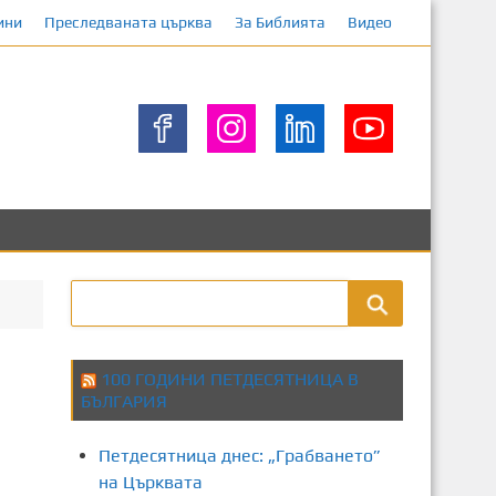
ини
Преследваната църква
За Библията
Видео
100 ГОДИНИ ПЕТДЕСЯТНИЦА В
БЪЛГАРИЯ
Петдесятница днес: „Грабването”
на Църквата